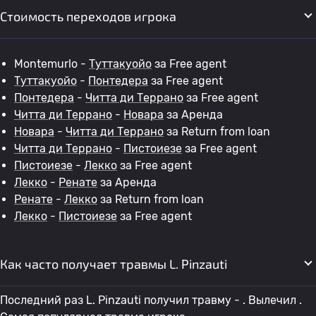
Стоимость переходов игрока
Montemurlo -
Туттакуойо
за Free agent
Туттакуойо
-
Понтедера
за Free agent
Понтедера
-
Читта ди Террано
за Free agent
Читта ди Террано
-
Новара
за Аренда
Новара
-
Читта ди Террано
за Return from loan
Читта ди Террано
-
Пистоиезе
за Free agent
Пистоиезе
-
Лекко
за Free agent
Лекко
-
Ренате
за Аренда
Ренате
-
Лекко
за Return from loan
Лекко
-
Пистоиезе
за Free agent
Как часто получает травмы L. Pinzauti
Последний раз L. Pinzauti получил травму - . Вылечил .