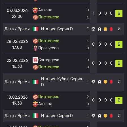
Анкона
0
07.03.2026
1
0
0
0
В
22:00
Пистоиезе
1
Дата / Время
Италия:
Серия D
Г
И
Пистоиезе
1
28.02.2026
0
0
0
0
В
17:00
Прогрессо
0
Correggese
0
22.02.2026
0
0
0
0
В
16:30
Пистоиезе
3
Италия:
Кубок: Серия
Дата / Время
Г
И
D
Пистоиезе
2
18.02.2026
0
0
0
0
В
19:30
Анкона
0
Дата / Время
Италия:
Серия D
Г
И