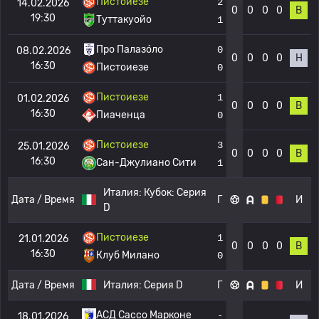
Пистоиезе
2
14.02.2026
0
0
0
0
В
19:30
Туттакуойо
1
Про Палазо́ло
0
08.02.2026
0
0
0
0
Н
16:30
Пистоиезе
0
Пистоиезе
1
01.02.2026
0
0
0
0
В
16:30
Пиаченца
0
Пистоиезе
3
25.01.2026
0
0
0
0
В
16:30
Сан-Джулиано Сити
1
Италия:
Кубок: Серия
Дата / Время
Г
И
D
Пистоиезе
1
21.01.2026
0
0
0
0
В
16:30
Клуб Милано
0
Дата / Время
Италия:
Серия D
Г
И
АСД Сассо Марконе
-
18.01.2026