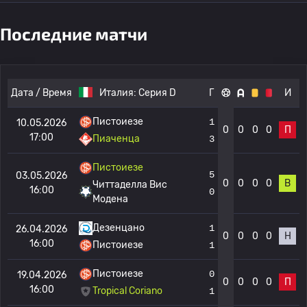
Последние матчи
Дата / Время
Италия:
Серия D
Г
И
Пистоиезе
1
10.05.2026
0
0
0
0
П
17:00
Пиаченца
3
Пистоиезе
5
03.05.2026
0
0
0
0
В
Читтаделла Вис
16:00
0
Модена
Дезенцано
1
26.04.2026
0
0
0
0
Н
16:00
Пистоиезе
1
Пистоиезе
0
19.04.2026
0
0
0
0
П
16:00
Tropical Coriano
1