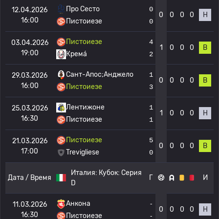
Про Сесто
0
12.04.2026
0
0
0
0
Н
16:00
Пистоиезе
0
Пистоиезе
4
03.04.2026
1
0
0
0
В
19:00
Кремá
2
Сант-Апос;Анджело
1
29.03.2026
0
0
0
0
В
16:00
Пистоиезе
3
Лентижоне
1
25.03.2026
1
0
0
0
Н
16:30
Пистоиезе
1
Пистоиезе
5
21.03.2026
0
0
0
0
В
17:00
Trevigliese
0
Италия:
Кубок: Серия
Дата / Время
Г
И
D
Анкона
-
11.03.2026
0
0
0
0
Н
16:30
Пистоиезе
-