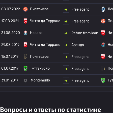
08.07.2022
Пистоиезе
Ле
Free agent
17.08.2021
Читта ди Террано
Пи
Free agent
31.08.2020
Новара
Чи
Return from loan
29.08.2019
Читта ди Террано
Но
Аренда
16.07.2019
Понтедера
Чи
Free agent
01.07.2017
Туттакуойо
По
Free agent
31.01.2017
Montemurlo
Ту
Free agent
Вопросы и ответы по статистике