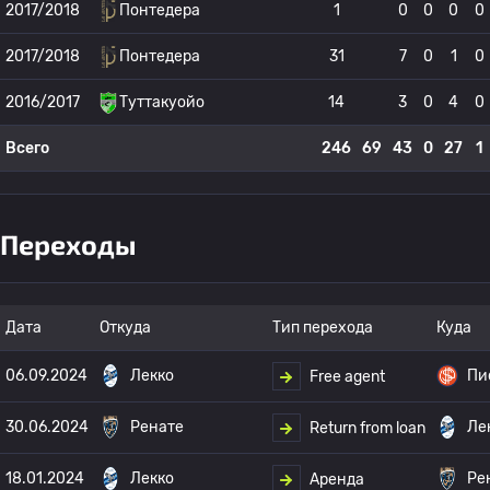
2017/2018
Понтедера
1
0
0
0
0
2017/2018
Понтедера
31
7
0
1
0
2016/2017
Туттакуойо
14
3
0
4
0
Всего
246
69
43
0
27
1
Переходы
Дата
Откуда
Тип перехода
Куда
06.09.2024
Лекко
Пи
Free agent
30.06.2024
Ренате
Ле
Return from loan
18.01.2024
Лекко
Ре
Аренда