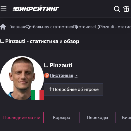
Главная
Футбольная статистика
Пистоиезе
L. Pinzauti - стат
L. Pinzauti - статистика и обзор
L. Pinzauti
Пистоиезе, -
Подробнее об игроке
Последние матчи
Карьера
Переходы
Био