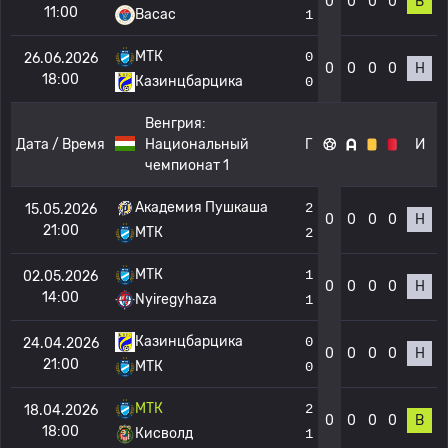
0
0
0
0
В
11:00
Васас
1
МТК
0
26.06.2026
0
0
0
0
Н
18:00
Казинцбарцика
0
Венгрия:
Дата / Время
Национальный
Г
И
чемпионат 1
Академия Пушкаша
2
15.05.2026
0
0
0
0
Н
21:00
МТК
2
МТК
1
02.05.2026
0
0
0
0
Н
14:00
Nyiregyhaza
1
Казинцбарцика
0
24.04.2026
0
0
0
0
Н
21:00
МТК
0
МТК
2
18.04.2026
0
0
0
0
В
18:00
Кисволд
1