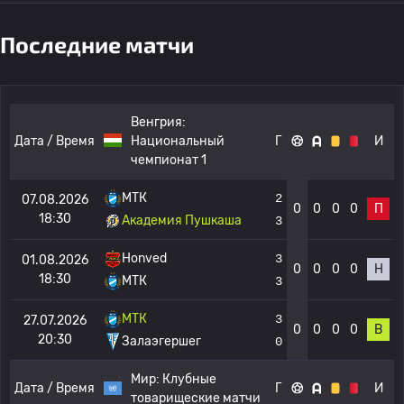
Последние матчи
Венгрия:
Дата / Время
Национальный
Г
И
чемпионат 1
МТК
2
07.08.2026
0
0
0
0
П
18:30
Академия Пушкаша
3
Honved
3
01.08.2026
0
0
0
0
Н
18:30
МТК
3
МТК
3
27.07.2026
0
0
0
0
В
20:30
Залаэгершег
0
Мир:
Клубные
Дата / Время
Г
И
товарищеские матчи