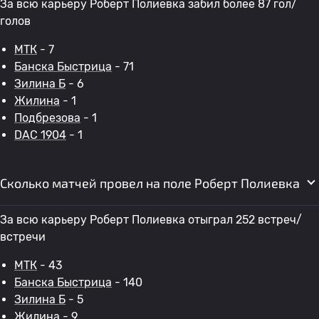
За всю карьеру Роберт Полиевка забил более 87 гол/
голов
МТК
- 7
Банска Быстрица
- 71
Зилина Б
- 6
Жилина
- 1
Подбрезова
- 1
DAC 1904
- 1
Сколько матчей провел на поле Роберт Полиевка
За всю карьеру Роберт Полиевка отыграл 252 встреч/
встречи
МТК
- 43
Банска Быстрица
- 140
Зилина Б
- 5
Жилина
- 9