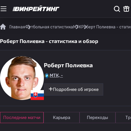
Главная
Футбольная статистика
МТК
Роберт Полиевка - стати
Роберт Полиевка - статистика и обзор
Роберт Полиевка
МТК, -
Подробнее об игроке
Последние матчи
Карьера
Переходы
Тр