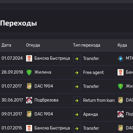
Переходы
Дата
Откуда
Тип перехода
Куда
01.07.2024
Банска Быстрица
МТ
Transfer
28.09.2018
Жилина
Бан
Free agent
01.07.2017
DAC 1904
Жи
Transfer
30.06.2017
Подбрезова
DAC
Return from loan
09.01.2017
DAC 1904
По
Аренда
01.07.2015
Банска Быстрица
DAC
Transfer