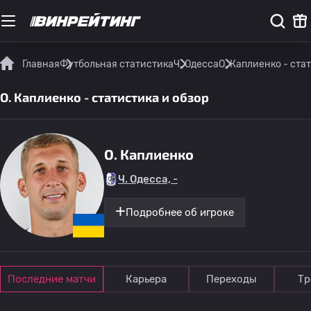
Главная
Футбольная статистика
Ч. Одесса
O. Каплиенко - ста
O. Каплиенко - статистика и обзор
O. Каплиенко
Ч. Одесса, -
Подробнее об игроке
Последние матчи
Карьера
Переходы
Тр