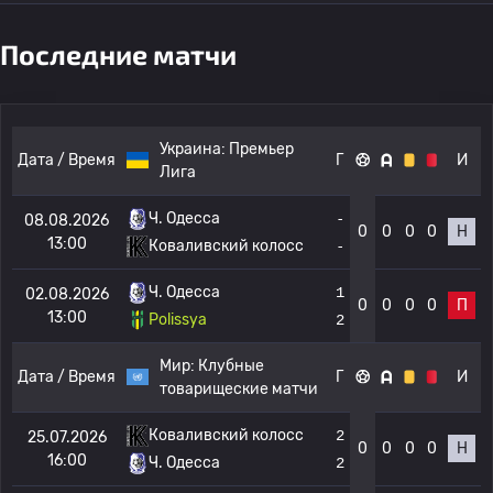
Последние матчи
Украина:
Премьер
Дата / Время
Г
И
Лига
Ч. Одесса
-
08.08.2026
0
0
0
0
Н
13:00
Коваливский колосс
-
Ч. Одесса
1
02.08.2026
0
0
0
0
П
13:00
Polissya
2
Мир:
Клубные
Дата / Время
Г
И
товарищеские матчи
Коваливский колосс
2
25.07.2026
0
0
0
0
Н
16:00
Ч. Одесса
2