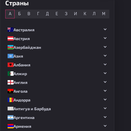
Страны
Все
А
Б
В
Г
Д
Е
З
И
К
Л
М
Н
О
Австралия
Австрия
Азербайджан
Азия
Албания
Алжир
Англия
Ангола
Андорра
Антигуа и Барбуда
Аргентина
Армения