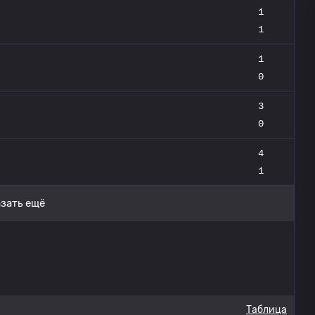
1
1
1
0
3
0
4
1
зать ещё
Таблица