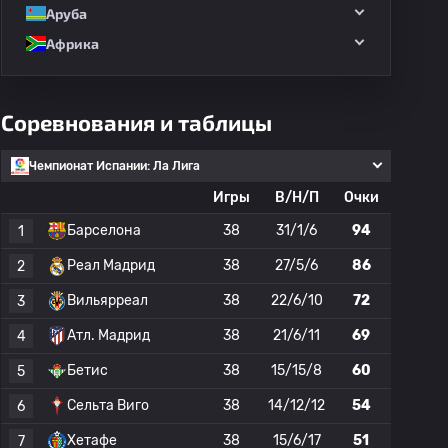
Аруба
Африка
Соревнования и таблицы
Чемпионат Испании: Ла Лига
Игры
В/Н/П
Очки
Барселона
38
31/1/6
94
1
Реал Мадрид
38
27/5/6
86
2
Вильярреал
38
22/6/10
72
3
Атл. Мадрид
38
21/6/11
69
4
Бетис
38
15/15/8
60
5
Сельта Виго
38
14/12/12
54
6
Хетафе
38
15/6/17
51
7