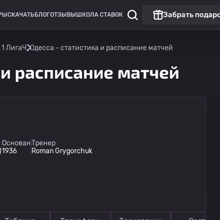
Забрать подар
РЫ
СКАЧАТЬ
БЛОГ
ОТЗЫВЫ
ШКОЛА СТАВОК
 1 Лига
Ч. Одесса - статистика и расписание матчей
а и расписание матчей
Основан
Тренер
)
1936
Roman Grygorchuk