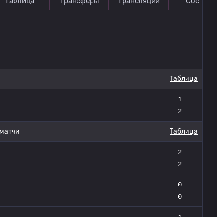
Таблица
Трансферы
Трансляции
Состав
Таблица
1
2
 матчи
Таблица
2
2
0
0
1