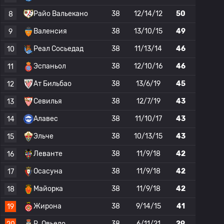
Райо Вальекано
38
12/14/12
50
8
Валенсия
38
13/10/15
49
9
Реал Сосьедад
38
11/13/14
46
10
Эспаньол
38
12/10/16
46
11
Ат Бильбао
38
13/6/19
45
12
Севилья
38
12/7/19
43
13
Алавес
38
11/10/17
43
14
Эльче
38
10/13/15
43
15
Леванте
38
11/9/18
42
16
Осасуна
38
11/9/18
42
17
Майорка
38
11/9/18
42
18
Жирона
38
9/14/15
41
19
R. Овьедо
38
6/11/21
29