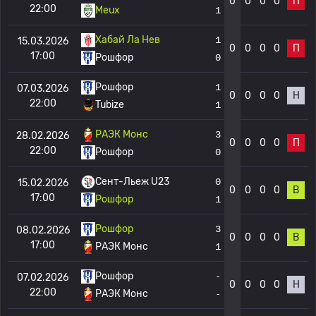
0
0
0
0
П
22:00
Meux
1
Хабай Ла Нев
1
15.03.2026
0
0
0
0
П
17:00
Рошфор
0
Рошфор
1
07.03.2026
0
0
0
0
Н
22:00
Tubize
1
РАЭК Монс
3
28.02.2026
0
0
0
0
П
22:00
Рошфор
0
Сент-Льеж U23
0
15.02.2026
0
0
0
0
В
17:00
Рошфор
1
Рошфор
3
08.02.2026
0
0
0
0
В
17:00
РАЭК Монс
1
Рошфор
-
07.02.2026
0
0
0
0
Н
22:00
РАЭК Монс
-