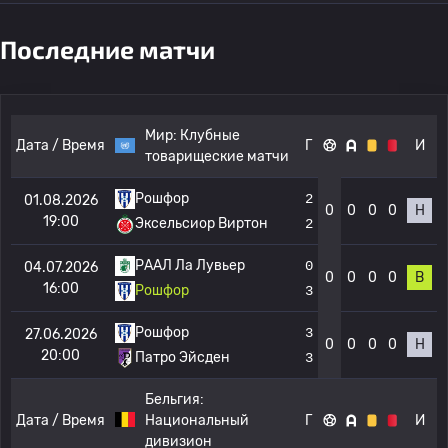
Последние матчи
Мир:
Клубные
Дата / Время
Г
И
товарищеские матчи
Рошфор
2
01.08.2026
0
0
0
0
Н
19:00
Эксельсиор Виртон
2
РААЛ Ла Лувьер
0
04.07.2026
0
0
0
0
В
16:00
Рошфор
3
Рошфор
3
27.06.2026
0
0
0
0
Н
20:00
Патро Эйсден
3
Бельгия:
Дата / Время
Национальный
Г
И
дивизион