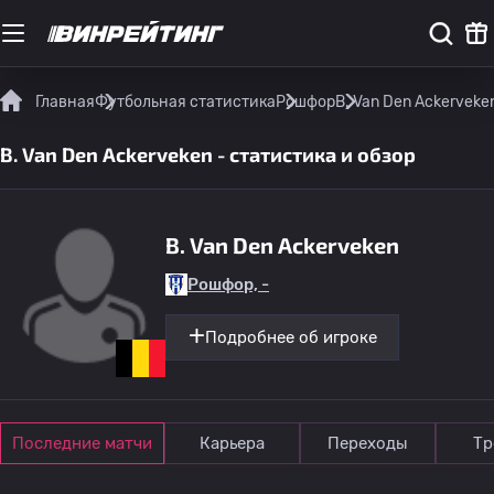
Главная
Футбольная статистика
Рошфор
B. Van Den Ackerveke
B. Van Den Ackerveken - статистика и обзор
B. Van Den Ackerveken
Рошфор, -
Подробнее об игроке
Последние матчи
Карьера
Переходы
Тр