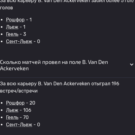
За всю карьеру B. Van Den Ackerveken забил более 5 гол/
голов
Рошфор
- 1
Льеж
- 1
Геель
- 3
Сент-Льеж
- 0
Сколько матчей провел на поле B. Van Den
Ackerveken
За всю карьеру B. Van Den Ackerveken отыграл 196
встреч/встречи
Рошфор
- 20
Льеж
- 106
Геель
- 70
Сент-Льеж
- 0