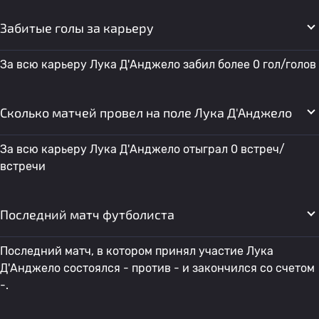
Забитые голы за карьеру
За всю карьеру Лука Д'Анджело забил более 0 гол/голов
Сколько матчей провел на поле Лука Д'Анджело
За всю карьеру Лука Д'Анджело отыграл 0 встреч/
встречи
Последний матч футболиста
Последний матч, в котором принял участие Лука
Д'Анджело состоялся - против - и закончился со счетом
-.