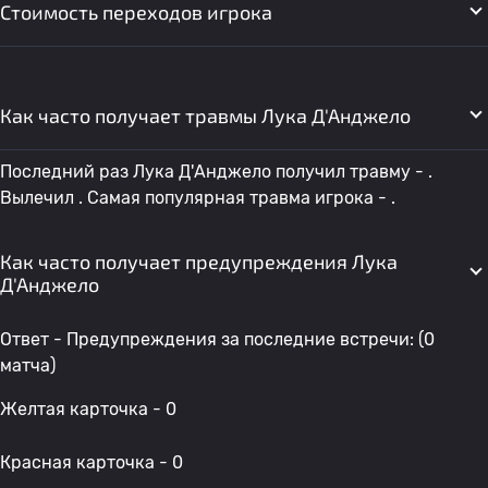
Стоимость переходов игрока
Как часто получает травмы Лука Д'Анджело
Последний раз Лука Д'Анджело получил травму - .
Вылечил . Самая популярная травма игрока - .
Как часто получает предупреждения Лука
Д'Анджело
Ответ - Предупреждения за последние встречи: (0
матча)
Желтая карточка - 0
Красная карточка - 0