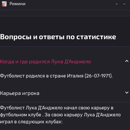
Римини
-
-
Вопросы и ответы по статистике
Когда и где родился Лука Д'Анджело
Футболист родился в стране Италия (26-07-1971).
Карьера игрока
Футболист Лука Д'Анджело начал свою карьеру в
футбольном клубе . За свою карьеру Лука Д'Анджело
играл в следующих клубах: