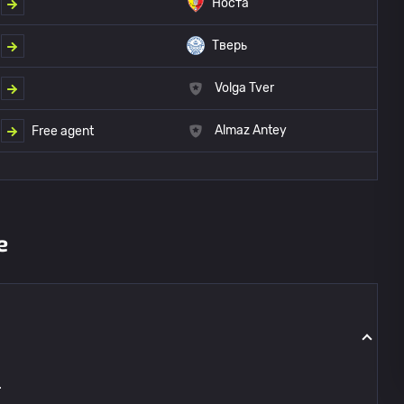
Носта
Тверь
Volga Tver
Almaz Antey
Free agent
е
.