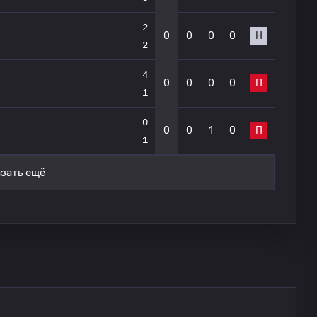
2
0
0
0
0
Н
2
4
0
0
0
0
П
1
0
0
0
1
0
П
1
зать ещё