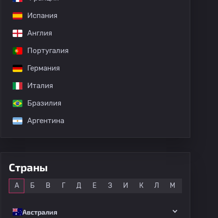
Испания
Англия
Португалия
Германия
Италия
Бразилия
Аргентина
Страны
Все
А
Б
В
Г
Д
Е
З
И
К
Л
М
Н
О
Австралия