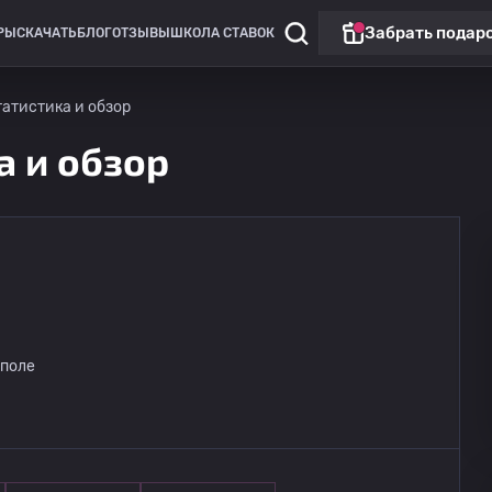
Забрать подар
РЫ
СКАЧАТЬ
БЛОГ
ОТЗЫВЫ
ШКОЛА СТАВОК
татистика и обзор
а и обзор
Кубок России
Химик
12.08
 поле
19:00
Носта