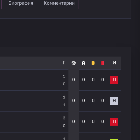
Биография
Комментарии
Г
И
5
0
0
0
0
П
0
1
0
0
0
0
Н
1
3
0
0
0
0
П
0
1