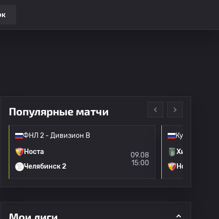
ок
Популярные матчи
ФНЛ 2 - Дивизион B
Кубок Росси
Носта
Химик
09.08
15:00
Челябинск 2
Носта
Мои лиги