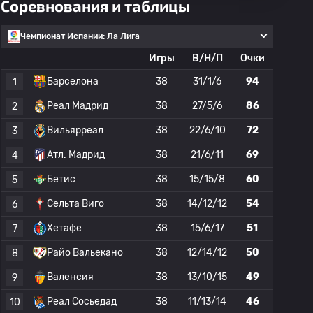
Соревнования и таблицы
Чемпионат Испании: Ла Лига
Игры
В/Н/П
Очки
Барселона
38
31/1/6
94
1
Реал Мадрид
38
27/5/6
86
2
Вильярреал
38
22/6/10
72
3
Атл. Мадрид
38
21/6/11
69
4
Бетис
38
15/15/8
60
5
Сельта Виго
38
14/12/12
54
6
Хетафе
38
15/6/17
51
7
Райо Вальекано
38
12/14/12
50
8
Валенсия
38
13/10/15
49
9
Реал Сосьедад
38
11/13/14
46
10