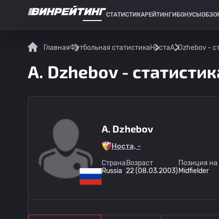
СТАТИСТИКА
РЕЙТИНГИ
БОНУСЫ
ОБЗО
СПОРТИВНАЯ СТАТИСТИКА
Главная
Футбольная статистика
Носта
A. Dzhebov - с
A. Dzhebov - статистик
A. Dzhebov
Носта, -
Страна
Возраст
Позиция на
Russia
22 (08.03.2003)
Midfielder