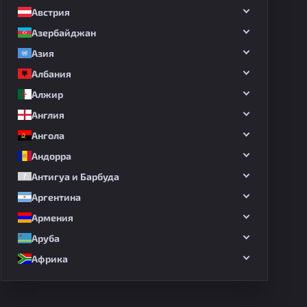
Австрия
Азербайджан
Азия
Албания
Алжир
Англия
Ангола
Андорра
Антигуа и Барбуда
Аргентина
Армения
Аруба
Африка