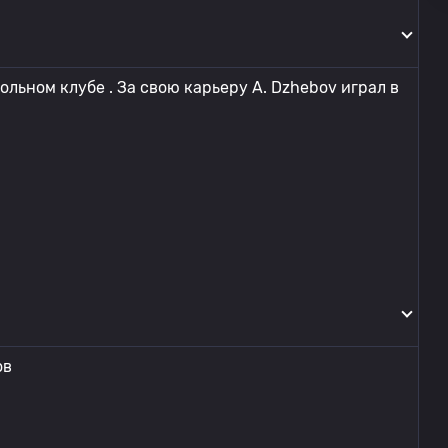
ольном клубе . За свою карьеру A. Dzhebov играл в
ов