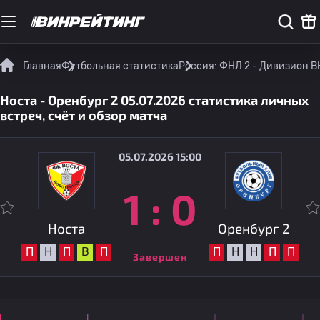
Главная
Футбольная статистика
Россия: ФНЛ 2 - Дивизион B
Носта - Оренбург 2 05.07.2026 статистика личных
встреч, счёт и обзор матча
05.07.2026 15:00
1
:
0
Носта
Оренбург 2
П
Н
П
В
П
П
Н
Н
П
П
Завершен