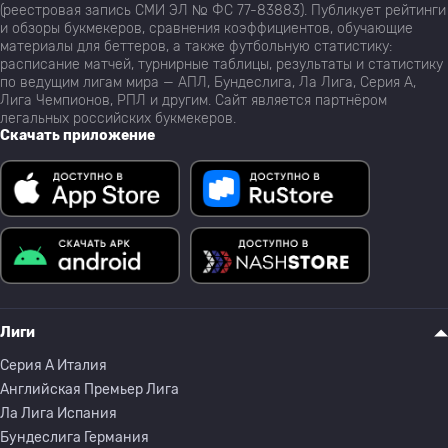
(реестровая запись СМИ ЭЛ № ФС 77-83883). Публикует рейтинги
и обзоры букмекеров, сравнения коэффициентов, обучающие
материалы для беттеров, а также футбольную статистику:
расписание матчей, турнирные таблицы, результаты и статистику
по ведущим лигам мира — АПЛ, Бундеслига, Ла Лига, Серия А,
Лига Чемпионов, РПЛ и другим. Сайт является партнёром
легальных российских букмекеров.
Скачать приложение
Лиги
Серия A Италия
Английская Премьер Лига
Ла Лига Испания
Бундеслига Германия