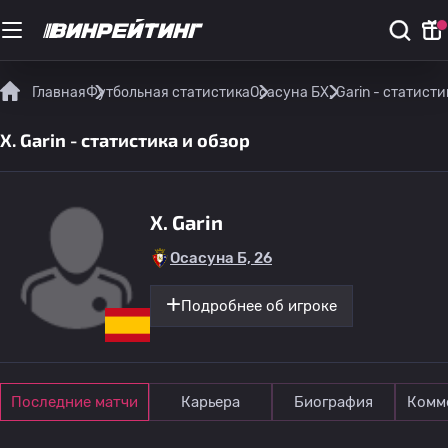
Главная
Футбольная статистика
Осасуна Б
X. Garin - статисти
X. Garin - статистика и обзор
X. Garin
Осасуна Б, 26
Подробнее об игроке
Последние матчи
Карьера
Биография
Комм