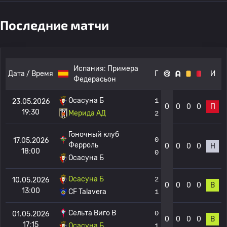
Последние матчи
Испания:
Примера
Дата / Время
Г
И
Федерасьон
Осасуна Б
1
23.05.2026
0
0
0
0
П
19:30
Мерида АД
2
Гоночный клуб
0
17.05.2026
Ферроль
0
0
0
0
Н
18:00
0
Осасуна Б
Осасуна Б
2
10.05.2026
0
0
0
0
В
13:00
CF Talavera
1
Сельта Виго B
0
01.05.2026
0
0
0
0
В
17:15
Осасуна Б
1