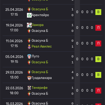
Осасуна Б
1
25.04.2026
0
0
0
0
В
17:15
Арентейро
0
Замора
1
19.04.2026
0
0
0
0
П
17:00
Осасуна Б
0
Осасуна Б
0
11.04.2026
0
0
0
0
П
17:15
Реал Авилес
1
Луго
0
05.04.2026
0
0
0
0
В
19:15
Осасуна Б
1
Осасуна Б
4
29.03.2026
0
0
0
0
В
13:00
Гуадалахара
3
Тенерифе
1
22.03.2026
0
0
0
0
П
18:00
Осасуна Б
0
Осасуна Б
0
15.03.2026