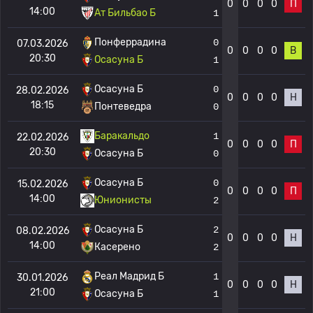
0
0
0
0
П
14:00
Ат Бильбао Б
1
Понферрадина
0
07.03.2026
0
0
0
0
В
20:30
Осасуна Б
1
Осасуна Б
0
28.02.2026
0
0
0
0
Н
18:15
Понтеведра
0
Баракальдо
1
22.02.2026
0
0
0
0
П
20:30
Осасуна Б
0
Осасуна Б
0
15.02.2026
0
0
0
0
П
14:00
Юнионисты
2
Осасуна Б
2
08.02.2026
0
0
0
0
Н
14:00
Касерено
2
Реал Мадрид Б
1
30.01.2026
0
0
0
0
Н
21:00
Осасуна Б
1