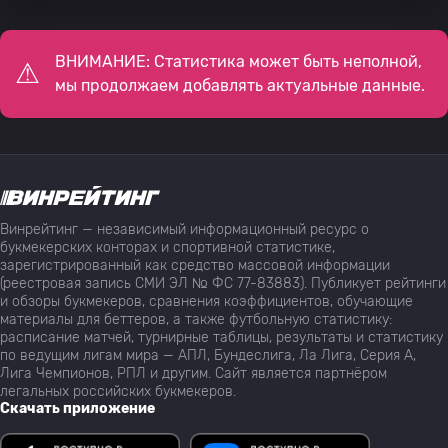
ВНИМАНИЕ: Статистика может быть неполной,
мы продолжаем добавлять актуальные данные.
Винрейтинг — независимый информационный ресурс о
букмекерских конторах и спортивной статистике,
зарегистрированный как средство массовой информации
(реестровая запись СМИ ЭЛ № ФС 77-83883). Публикует рейтинги
и обзоры букмекеров, сравнения коэффициентов, обучающие
материалы для беттеров, а также футбольную статистику:
расписание матчей, турнирные таблицы, результаты и статистику
по ведущим лигам мира — АПЛ, Бундеслига, Ла Лига, Серия А,
Лига Чемпионов, РПЛ и другим. Сайт является партнёром
легальных российских букмекеров.
Скачать приложение