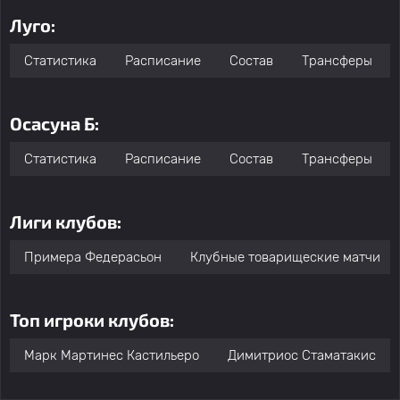
Луго:
Статистика
Расписание
Состав
Трансферы
Осасуна Б:
Статистика
Расписание
Состав
Трансферы
Лиги клубов:
Примера Федерасьон
Клубные товарищеские матчи
Топ игроки клубов:
Марк Мартинес Кастильеро
Димитриос Стаматакис