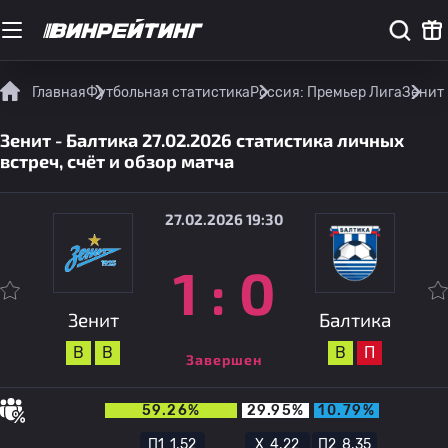
Главная
Футбольная статистика
Россия: Премьер Лига
Зенит 
Зенит - Балтика 27.02.2026 статистика личных
встреч, счёт и обзор матча
27.02.2026 19:30
1
:
0
Зенит
Балтика
В
В
В
П
Завершен
59.26%
29.95%
10.79%
П1
1.52
Х
4.22
П2
8.35