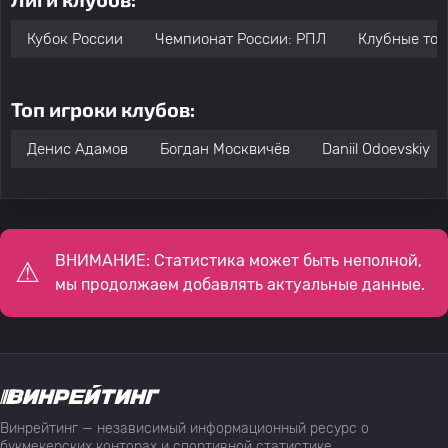
Кубок России
Чемпионат России: РПЛ
Клубные то
Топ игроки клубов:
Денис Адамов
Богдан Москвичёв
Daniil Odoevskiy
ВНИМАНИЕ: Статистика может быть неполной,
мы продолжаем добавлять актуальные данные.
Винрейтинг — независимый информационный ресурс о
букмекерских конторах и спортивной статистике,