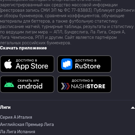
зарегистрированный как средство массовой информации
(реестровая запись СМИ ЭЛ № ФС 77-83883). Публикует рейтинги
и обзоры букмекеров, сравнения коэффициентов, обучающие
материалы для беттеров, а также футбольную статистику:
расписание матчей, турнирные таблицы, результаты и статистику
по ведущим лигам мира — АПЛ, Бундеслига, Ла Лига, Серия А,
Лига Чемпионов, РПЛ и другим. Сайт является партнёром
легальных российских букмекеров.
Скачать приложение
Лиги
Серия A Италия
Английская Премьер Лига
Ла Лига Испания