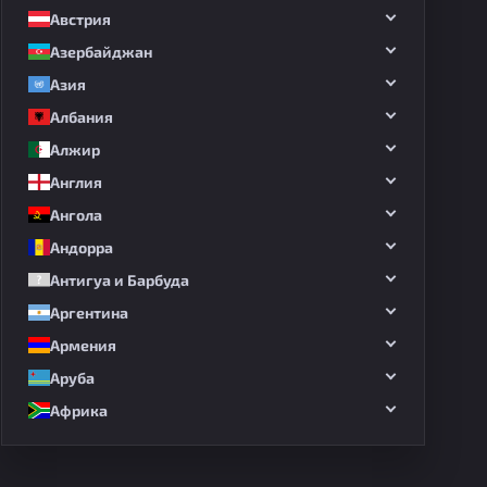
Австрия
Азербайджан
Азия
Албания
Алжир
Англия
Ангола
Андорра
Антигуа и Барбуда
Аргентина
Армения
Аруба
Африка