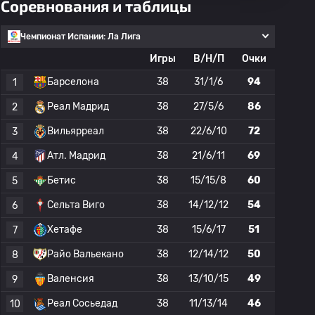
Соревнования и таблицы
Чемпионат Испании: Ла Лига
Игры
В/Н/П
Очки
Барселона
38
31/1/6
94
1
Реал Мадрид
38
27/5/6
86
2
Вильярреал
38
22/6/10
72
3
Атл. Мадрид
38
21/6/11
69
4
Бетис
38
15/15/8
60
5
Сельта Виго
38
14/12/12
54
6
Хетафе
38
15/6/17
51
7
Райо Вальекано
38
12/14/12
50
8
Валенсия
38
13/10/15
49
9
Реал Сосьедад
38
11/13/14
46
10