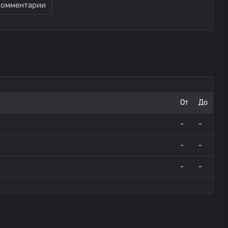
омментарии
От
До
-
-
-
-
-
-