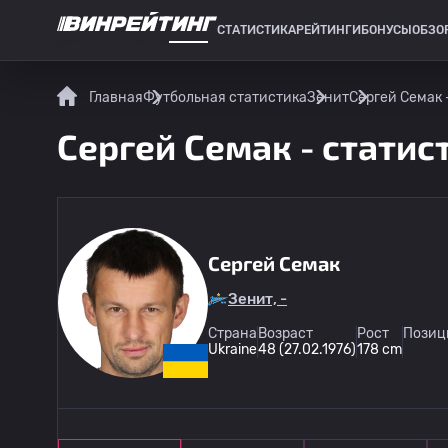
СТАТИСТИКА
РЕЙТИНГИ
БОНУСЫ
ОБЗО
СПОРТИВНАЯ СТАТИСТИКА
Главная
Футбольная статистика
Зенит
Сергей Семак 
Сергей Семак - статис
Сергей Семак
Зенит, -
Страна
Возраст
Рост
Позиц
Ukraine
48 (27.02.1976)
178 cm