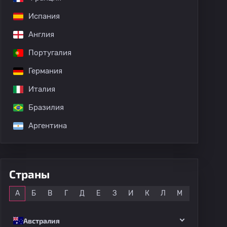
Испания
Англия
Португалия
Германия
Италия
Бразилия
Аргентина
Страны
Все
А
Б
В
Г
Д
Е
З
И
К
Л
М
Н
О
Австралия