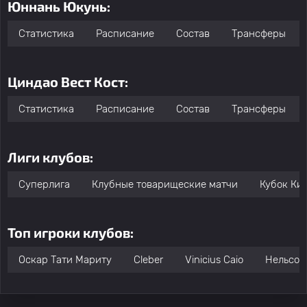
Юннань Юкунь:
Статистика
Расписание
Состав
Трансферы
Циндао Вест Кост:
Статистика
Расписание
Состав
Трансферы
Лиги клубов:
Суперлига
Клубные товарищеские матчи
Кубок Ки
Топ игроки клубов:
Оскар Тати Мариту
Cleber
Vinicius Caio
Нельсон