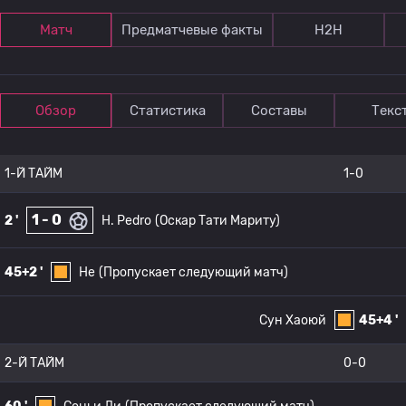
Матч
Предматчевые факты
Н2Н
Обзор
Статистика
Составы
Текс
1-Й ТАЙМ
1-0
1 - 0
2 '
H. Pedro
(Оскар Тати Мариту)
45+2 '
Не
(Пропускает следующий матч)
Сун Хаоюй
45+4 '
2-Й ТАЙМ
0-0