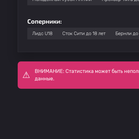
Соперники:
Лидс U18
Сток Сити до 18 лет
Бернли до 
ВНИМАНИЕ: Статистика может быть непол
данные.