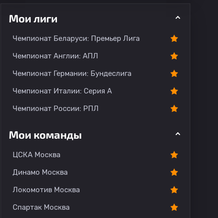
Мои лиги
Чемпионат Беларуси: Премьер Лига
ментарии
Чемпионат Англии: АПЛ
Чемпионат Германии: Бундеслига
Чемпионат Италии: Серия А
Чемпионат России: РПЛ
Мои команды
ЦСКА Москва
Динамо Москва
Локомотив Москва
Спартак Москва