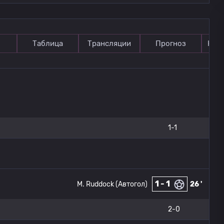
Таблица
Трансляции
Прогноз
Ком
1-1
1 - 1
M. Ruddock (Автогол)
26 '
2-0