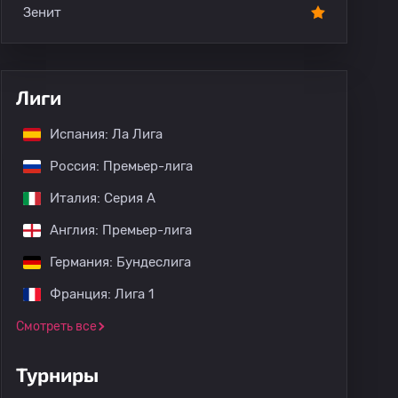
Зенит
Лиги
Испания: Ла Лига
Россия: Премьер-лига
Италия: Серия А
Англия: Премьер-лига
Германия: Бундеслига
Франция: Лига 1
Смотреть все
Турниры