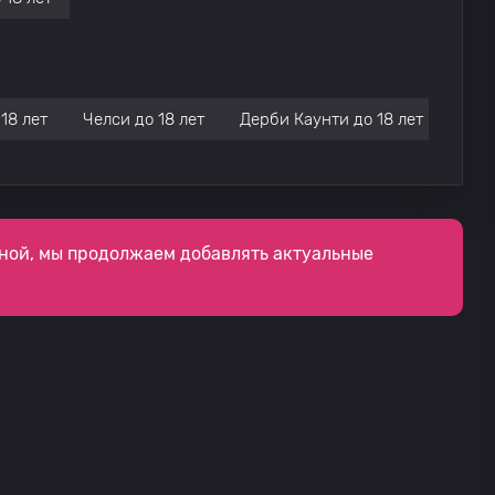
18 лет
Челси до 18 лет
Дерби Каунти до 18 лет
Тотт
ной, мы продолжаем добавлять актуальные