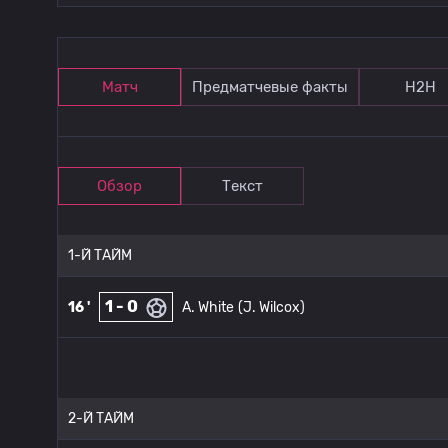
Матч
Предматчевые факты
Н2Н
Обзор
Текст
1-Й ТАЙМ
1 - 0
16 '
A. White
(J. Wilcox)
2-Й ТАЙМ