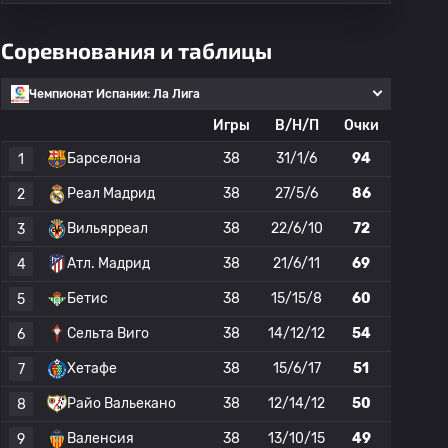
Соревнования и таблицы
Чемпионат Испании: Ла Лига
Игры
В/Н/П
Очки
Барселона
38
31/1/6
94
1
Реал Мадрид
38
27/5/6
86
2
Вильярреал
38
22/6/10
72
3
Атл. Мадрид
38
21/6/11
69
4
Бетис
38
15/15/8
60
5
Сельта Виго
38
14/12/12
54
6
Хетафе
38
15/6/17
51
7
Райо Вальекано
38
12/14/12
50
8
Валенсия
38
13/10/15
49
9