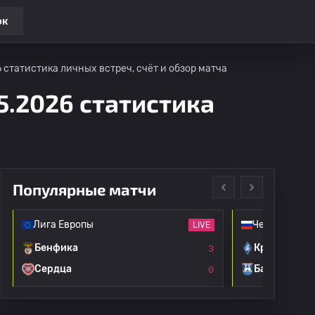
ок
6 статистика личных встреч, счёт и обзор матча
05.2026 статистика
Популярные матчи
Лига Европы
Чемпионат Р
LIVE
Бенфика
Крылья Сов
3
Сердца
Балтика
0