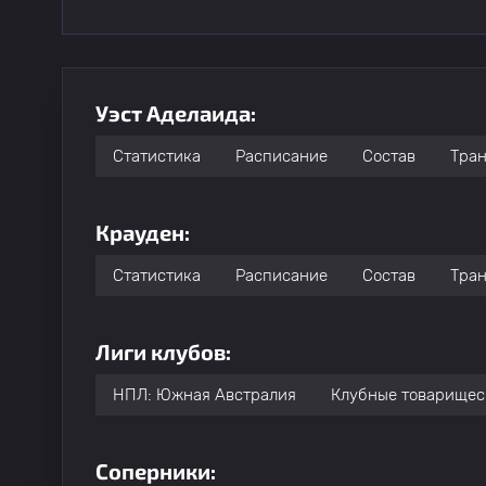
Уэст Аделаида:
Статистика
Расписание
Состав
Тра
Крауден:
Статистика
Расписание
Состав
Тра
Лиги клубов:
НПЛ: Южная Австралия
Клубные товарищес
Соперники: