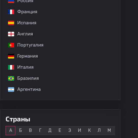
Россия
Франция
Испания
Англия
Португалия
Германия
Италия
Бразилия
Аргентина
Страны
Все
А
Б
В
Г
Д
Е
З
И
К
Л
М
Н
О