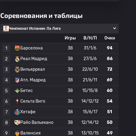
Соревнования и таблицы
Чемпионат Испании: Ла Лига
Игры
В/Н/П
Очки
Барселона
38
31/1/6
94
1
Реал Мадрид
38
27/5/6
86
2
Вильярреал
38
22/6/10
72
3
Атл. Мадрид
38
21/6/11
69
4
Бетис
38
15/15/8
60
5
Сельта Виго
38
14/12/12
54
6
Хетафе
38
15/6/17
51
7
Райо Вальекано
38
12/14/12
50
8
Валенсия
38
13/10/15
49
9