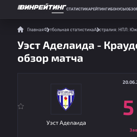
СТАТИСТИКА
РЕЙТИНГИ
БОНУСЫ
ОБЗО
СПОРТИВНАЯ СТАТИСТИКА
Главная
Футбольная статистика
Австралия: НПЛ: Юж
Уэст Аделаида - Крауд
обзор матча
20.06.
5
Уэст Аделаида
За