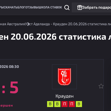
Забрать подар
РЫ
СКАЧАТЬ
БЛОГ
ОТЗЫВЫ
ШКОЛА СТАВОК
ная Австралия
Уэст Аделаида - Крауден 20.06.2026 статистика ли
ен 20.06.2026 статистика 
2026 08:30
:
5
НПЛ: Южная Австралия
Метростарз
15.08
12:30
Крауден
Крауден
В
В
П
П
В
вершен