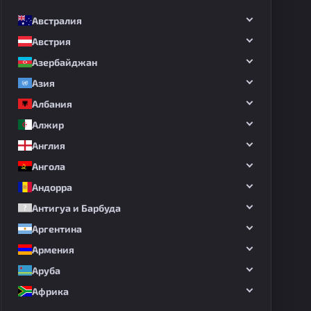
Австралия
Австрия
Азербайджан
Азия
Албания
Алжир
Англия
Ангола
Андорра
Антигуа и Барбуда
Аргентина
Армения
Аруба
Африка