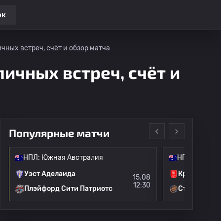
ок
чных встреч, счёт и обзор матча
личных встреч, счёт и
Популярные матчи
НПЛ: Южная Австралия
НПЛ: Южная
Уэст Аделаида
Крауден
15.08
12:30
Плэйфорд Сити Патриотс
Стёрт Лайо