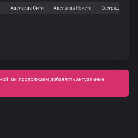
с
Аделаида Сити
Аделаида Кометс
Београд
На
ной, мы продолжаем добавлять актуальные