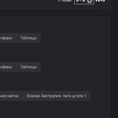
5 - 5
F. Muller
90+5 '
нсферы
Таблицы
нсферы
Таблицы
кие матчи
Южная Австралия: лига штата 1