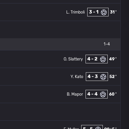
3 - 1
L. Trimboli
31 '
1-4
4 - 2
O. Slattery
49 '
4 - 3
Y. Kato
52 '
4 - 4
B. Mapor
60 '