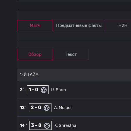
Матч
Предматчевые факты
Н2Н
Обзор
Текст
1-Й ТАЙМ
1 - 0
2 '
R. Stam
2 - 0
12 '
A. Muradi
3 - 0
14 '
K. Shrestha