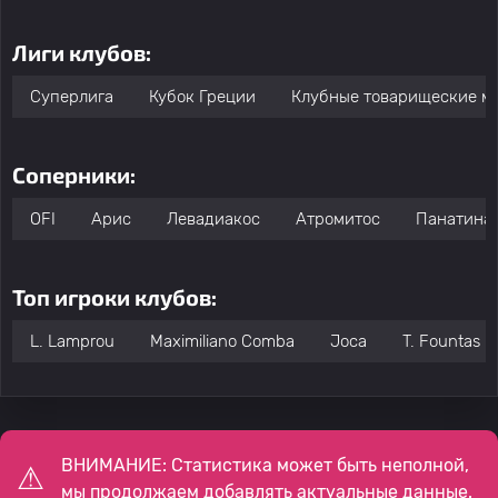
Лиги клубов:
Суперлига
Кубок Греции
Клубные товарищеские м
Соперники:
OFI
Арис
Левадиакос
Атромитос
Панатина
Топ игроки клубов:
L. Lamprou
Maximiliano Comba
Joca
T. Fountas
ВНИМАНИЕ: Статистика может быть неполной,
мы продолжаем добавлять актуальные данные.