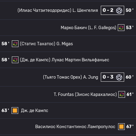
0 - 2
(Илиас Чатзитеодоридис)
L. Шенгелия
50 '
Марко Бакич
(L. F. Gallegos)
53 '
58 '
(Статис Тахатос)
G. Migas
58 '
(Дж. де Кампс)
Лукас Мартин Вильяфаньес
0 - 3
(Тьяго Томас Орех)
A. Jung
60 '
T. Fountas
(Зисис Карахалиос)
61 '
63 '
Дж. де Кампс
Василиос Константинос Лампропулос
67 '