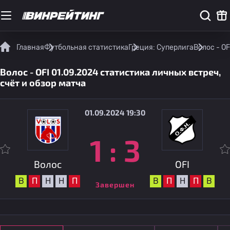
Главная
Футбольная статистика
Греция: Суперлига
Волос - OF
Волос - OFI 01.09.2024 статистика личных встреч,
счёт и обзор матча
01.09.2024 19:30
1
:
3
Волос
OFI
В
П
Н
Н
П
В
П
Н
П
В
Завершен