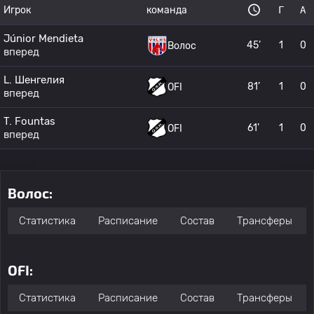
Игрок
команда
Г
А
Júnior Mendieta
45’
1
0
Волос
вперед
L. Шенгелия
81’
1
0
OFI
вперед
T. Fountas
61’
1
0
OFI
вперед
Волос:
Статистика
Расписание
Состав
Трансферы
OFI:
Статистика
Расписание
Состав
Трансферы