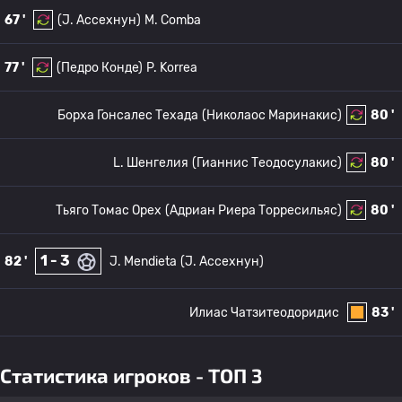
67 '
(J. Ассехнун)
M. Comba
77 '
(Педро Конде)
P. Korrea
Борха Гонсалес Техада
(Николаос Маринакис)
80 '
L. Шенгелия
(Гианнис Теодосулакис)
80 '
Тьяго Томас Орех
(Адриан Риера Торресильяс)
80 '
1 - 3
82 '
J. Mendieta
(J. Ассехнун)
Илиас Чатзитеодоридис
83 '
Статистика игроков - ТОП 3