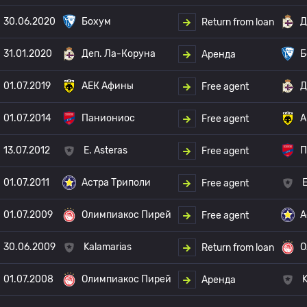
30.06.2020
Бохум
Д
Return from loan
31.01.2020
Деп. Ла-Коруна
Б
Аренда
01.07.2019
АЕК Афины
Д
Free agent
01.07.2014
Паниониос
А
Free agent
13.07.2012
E. Asteras
П
Free agent
01.07.2011
Астра Триполи
E
Free agent
01.07.2009
Олимпиакос Пирей
А
Free agent
30.06.2009
Kalamarias
О
Return from loan
01.07.2008
Олимпиакос Пирей
K
Аренда