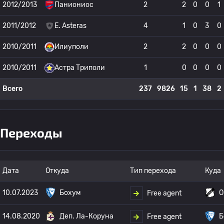
2012/2013
Паниониос
2
2
0
0
1
2011/2012
E. Asteras
4
1
0
3
0
2010/2011
Илиуполи
2
2
0
0
0
2010/2011
Астра Триполи
1
0
0
0
0
Всего
237
9826
15
1
38
2
Переходы
Дата
Откуда
Тип перехода
Куда
10.07.2023
Бохум
O
Free agent
14.08.2020
Деп. Ла-Коруна
Б
Free agent