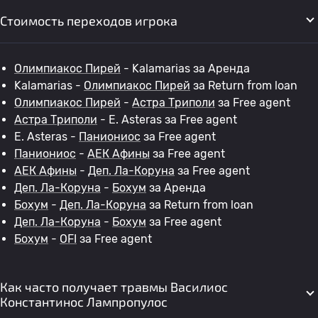
Стоимость переходов игрока
Олимпиакос Пирей
- Kalamarias за Аренда
Kalamarias -
Олимпиакос Пирей
за Return from loan
Олимпиакос Пирей
-
Астра Триполи
за Free agent
Астра Триполи
- E. Asteras за Free agent
E. Asteras -
Паниониос
за Free agent
Паниониос
-
АЕК Афины
за Free agent
АЕК Афины
-
Деп. Ла-Коруна
за Free agent
Деп. Ла-Коруна
-
Бохум
за Аренда
Бохум
-
Деп. Ла-Коруна
за Return from loan
Деп. Ла-Коруна
-
Бохум
за Free agent
Бохум
-
OFI
за Free agent
Как часто получает травмы Василиос
Константинос Лампропулос