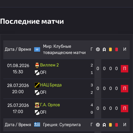
Последние матчи
Мир:
Клубные
Дата / Время
Г
И
товарищеские матчи
Виллем 2
2
01.08.2026
0
0
0
0
П
15:30
OFI
1
НАЦ Бреда
3
28.07.2026
0
0
0
0
П
20:00
OFI
2
Г.А. Орлов
4
25.07.2026
0
0
0
0
П
17:00
OFI
0
Дата / Время
Греция:
Суперлига
Г
И