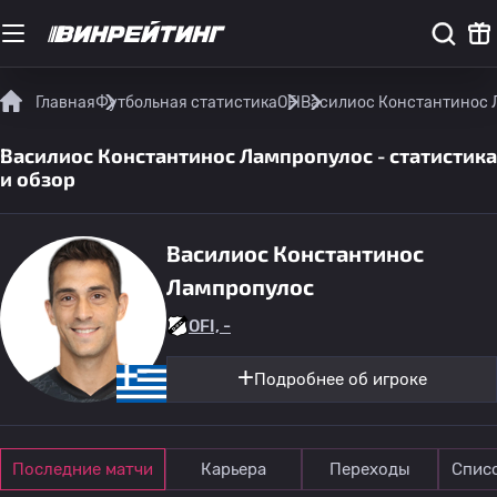
Главная
Футбольная статистика
OFI
Василиос Константинос Л
Василиос Константинос Лампропулос - статистика
и обзор
Василиос Константинос
Лампропулос
OFI, -
Подробнее об игроке
Последние матчи
Карьера
Переходы
Спис