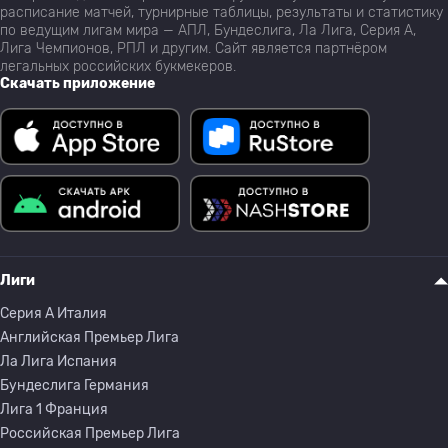
расписание матчей, турнирные таблицы, результаты и статистику
по ведущим лигам мира — АПЛ, Бундеслига, Ла Лига, Серия А,
Лига Чемпионов, РПЛ и другим. Сайт является партнёром
легальных российских букмекеров.
Скачать приложение
Лиги
Серия A Италия
Английская Премьер Лига
Ла Лига Испания
Бундеслига Германия
Лига 1 Франция
Российская Премьер Лига