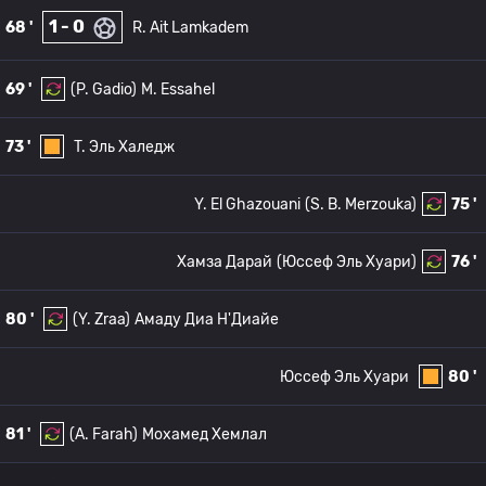
1 - 0
68 '
R. Ait Lamkadem
69 '
(P. Gadio)
M. Essahel
73 '
T. Эль Халедж
Y. El Ghazouani
(S. B. Merzouka)
75 '
Хамза Дарай
(Юссеф Эль Хуари)
76 '
80 '
(Y. Zraa)
Амаду Диа Н'Диайе
Юссеф Эль Хуари
80 '
81 '
(A. Farah)
Мохамед Хемлал