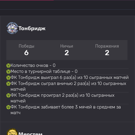
Тонбридж
Победы
Ничьи
Поражения
6
2
2
Количество очков - 0
Место в турнирной таблице - 0
ФК Тонбридж выиграл 6 раз(а) из 10 сыгранных матчей
ФК Тонбридж сыграл вничью 2 раз(а) из 10 сыгранных
матчей
ФК Тонбридж проиграл 2 раз(а) из 10 сыгранных
матчей
ФК Тонбридж забивает более 3 мячей в среднем за
матч
Мерстем