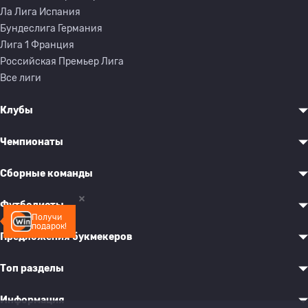
Ла Лига Испания
Бундеслига Германия
Лига 1 Франция
Российская Премьер Лига
Все лиги
Клубы
Чемпионаты
Сборные команды
Футболисты
Получи
подарок!
Предложения букмекеров
Топ разделы
Информация