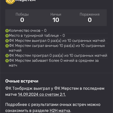
Победы
Ничьи
Поражения
0
10
0
Количество очков - 0
Место в турнирной таблице - 0
ФК Мерстем выиграл 0 раз(а) из 10 сыгранных матчей
ФК Мерстем сыграл вничью 10 раз(а) из 10 сыгранных
матчей
ФК Мерстем проиграл 0 раз(а) из 10 сыгранных матчей
ФК Мерстем забивает более 0 мячей в среднем за
матч
Очные встречи
ФК Тонбридж выиграл у ФК Мерстем в последнем
матче
14.09.2024 со счетом 2:1.
Подробнее с результатами очных встреч можно
ознакомить в разделе
H2H матча
.