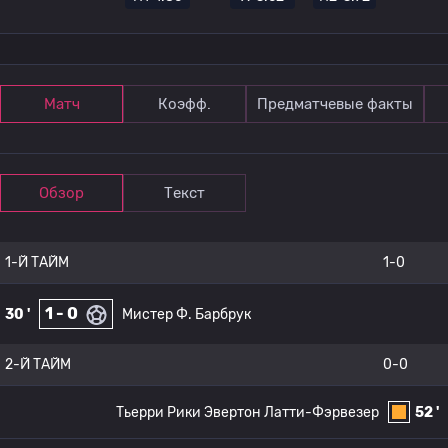
Матч
Коэфф.
Предматчевые факты
Обзор
Текст
1-Й ТАЙМ
1-0
1 - 0
30 '
Мистер Ф. Барбрук
2-Й ТАЙМ
0-0
Тьерри Рики Эвертон Латти-Фэрвезер
52 '