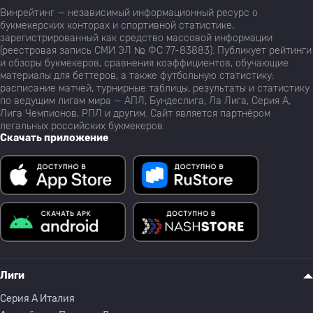
Винрейтинг — независимый информационный ресурс о
букмекерских конторах и спортивной статистике,
зарегистрированный как средство массовой информации
(реестровая запись СМИ ЭЛ № ФС 77-83883). Публикует рейтинги
и обзоры букмекеров, сравнения коэффициентов, обучающие
материалы для беттеров, а также футбольную статистику:
расписание матчей, турнирные таблицы, результаты и статистику
по ведущим лигам мира — АПЛ, Бундеслига, Ла Лига, Серия А,
Лига Чемпионов, РПЛ и другим. Сайт является партнёром
легальных российских букмекеров.
Скачать приложение
Лиги
Серия A Италия