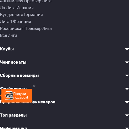
Английская Премьер Лига
Ла Лига Испания
Бундеслига Германия
Лига 1 Франция
Российская Премьер Лига
Все лиги
Клубы
Чемпионаты
Сборные команды
Футболисты
Получи
подарок!
Предложения букмекеров
Топ разделы
Информация