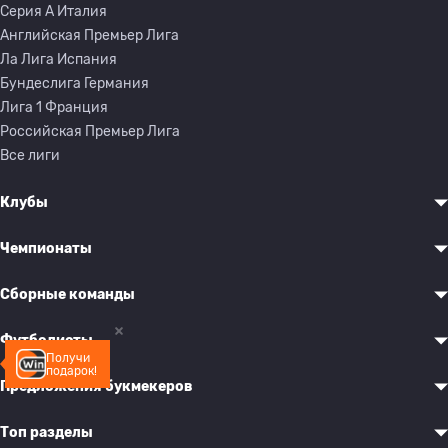
Серия A Италия
Английская Премьер Лига
Ла Лига Испания
Бундеслига Германия
Лига 1 Франция
Российская Премьер Лига
Все лиги
Клубы
Чемпионаты
Сборные команды
Футболисты
Получи
подарок!
Предложения букмекеров
Топ разделы