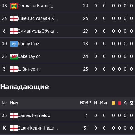
48
Jermaine Franci
24
0
0
0
0
0
0
23
Джеймс Уильям Х
26
0
0
0
0
0
0
6
Эммануэль Эбука
29
0
0
0
0
0
0
40
Ronny Ruiz
18
0
0
0
0
0
0
25
Jake Taylor
34
0
0
0
0
0
0
3
L. Винсент
23
0
0
0
0
0
0
Нападающие
№
Имя
ВОЗР
И
Мин
А
35
James Fennelow
?
0
0
0
0
0
0
10
Эшли Кевин Наде
31
0
0
0
0
0
0