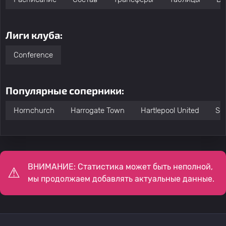
Лиги клуба:
Conference
Популярные соперники:
Hornchurch
Harrogate Town
Hartlepool United
So
ВНИМАНИЕ: Статистика может быть неполной,
мы продолжаем добавлять актуальные данные.