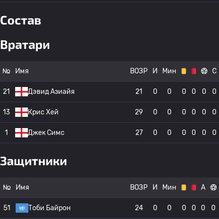
Состав
Вратари
№
Имя
ВОЗР
И
Мин
С
21
Дэвид Азиайя
21
0
0
0
0
0
0
13
Крис Хей
29
0
0
0
0
0
0
1
Джек Симс
27
0
0
0
0
0
0
Защитники
№
Имя
ВОЗР
И
Мин
А
51
Тоби Байрон
24
0
0
0
0
0
0