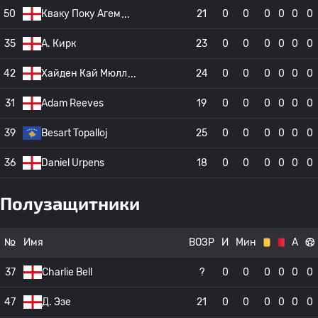
50
Кваку Поку Агем
21
0
0
0
0
0
0
35
А. Кирк
23
0
0
0
0
0
0
42
Хайден Кай Мюлл
24
0
0
0
0
0
0
31
Adam Reeves
19
0
0
0
0
0
0
39
Besart Topalloj
25
0
0
0
0
0
0
36
Daniel Urpens
18
0
0
0
0
0
0
Полузащитники
№
Имя
ВОЗР
И
Мин
А
37
Charlie Bell
?
0
0
0
0
0
0
47
Д. Эзе
21
0
0
0
0
0
0