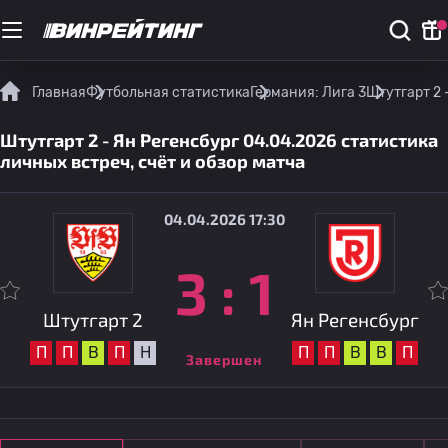
Главная
Футбольная статистика
Германия: Лига 3
Штутгарт 2 
Штутгарт 2 - Ян Регенсбург 04.04.2026 статистика
личных встреч, счёт и обзор матча
04.04.2026 17:30
3
:
1
Штутгарт 2
Ян Регенсбург
П
П
В
П
Н
П
П
В
В
П
Завершен