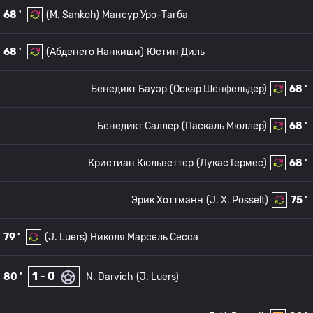
68 '
(M. Sankoh)
Мансур Уро-Тагба
68 '
(Абденего Нанкиши)
Юстин Диль
Бенедикт Бауэр
(Оскар Шёнфельдер)
68 '
Бенедикт Саллер
(Паскаль Мюллер)
68 '
Кристиан Кюльветтер
(Лукас Гермес)
68 '
Эрик Хоттманн
(J. X. Posselt)
75 '
79 '
(J. Luers)
Николя Марсель Сесса
1 - 0
80 '
N. Darvich
(J. Luers)