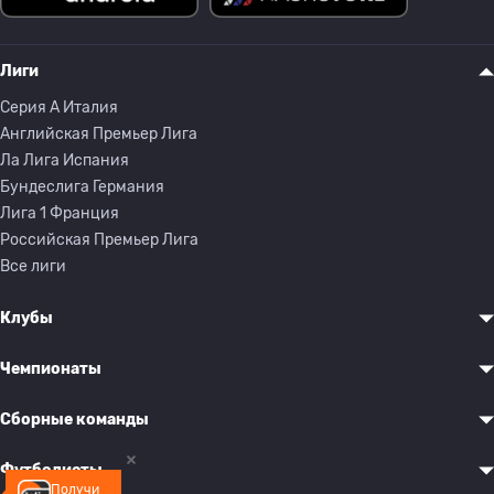
Лиги
Серия A Италия
Английская Премьер Лига
Ла Лига Испания
Бундеслига Германия
Лига 1 Франция
Российская Премьер Лига
Все лиги
Клубы
Чемпионаты
Сборные команды
Футболисты
Получи