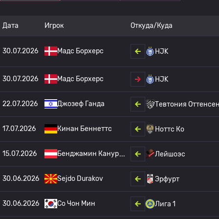
Дата
Игрок
Откуда/Куда
30.07.2026
Мадс Борхерс
HJK
30.07.2026
Мадс Борхерс
HJK
22.07.2026
Джозеф Ганда
Тевтония Оттенсе
17.07.2026
Кинан Беннеттс
Ноттс Ко
15.07.2026
Бенджамин Канур
Лейшоэс
30.06.2026
Sejdo Durakov
Эрфурт
30.06.2026
Со Чон Мин
Лига 1