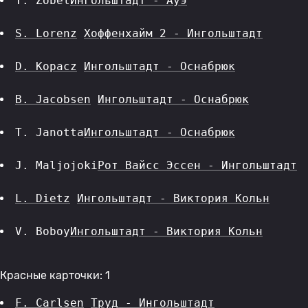
T. Zobel
Ингольштадт - Ауэ
S. Lorenz
Хоффенхайм 2 - Ингольштадт
D. Kopacz
Ингольштадт - Оснабрюк
B. Jacobsen
Ингольштадт - Оснабрюк
T. Janotta
Ингольштадт - Оснабрюк
J. Maljojoki
Рот Вайсс Эссен - Ингольштадт
L. Dietz
Ингольштадт - Виктория Кольн
V. Boboy
Ингольштадт - Виктория Кольн
Красные карточки: 1
F. Carlsen
Труд - Ингольштадт