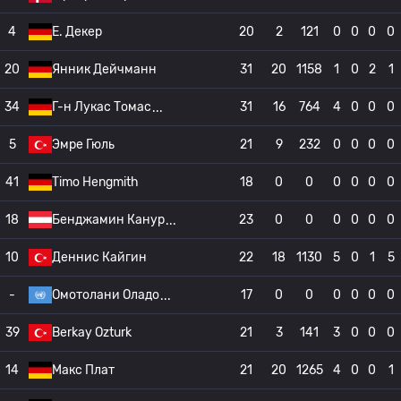
4
E. Декер
20
2
121
0
0
0
0
20
Янник Дейчманн
31
20
1158
1
0
2
1
34
Г-н Лукас Томас
31
16
764
4
0
0
0
5
Эмре Гюль
21
9
232
0
0
0
0
41
Timo Hengmith
18
0
0
0
0
0
0
18
Бенджамин Канур
23
0
0
0
0
0
0
10
Деннис Кайгин
22
18
1130
5
0
1
5
-
Омотолани Оладо
17
0
0
0
0
0
0
39
Berkay Ozturk
21
3
141
3
0
0
0
14
Макс Плат
21
20
1265
4
0
0
1