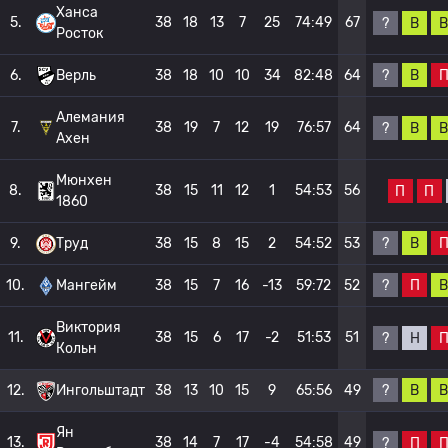
Ханса
5.
38
18
13
7
25
74:49
67
?
В
В
Росток
?
В
6.
Верль
38
18
10
10
34
82:48
64
Алемания
7.
38
19
7
12
19
76:57
64
?
В
В
Ахен
Мюнхен
8.
38
15
11
12
1
54:53
56
П
П
1860
?
В
9.
Труд
38
15
8
15
2
54:52
53
?
П
В
10.
Мангейм
38
15
7
16
-13
59:72
52
Виктория
11.
38
15
6
17
-2
51:53
51
?
Н
Кольн
?
В
В
12.
Ингольштадт
38
13
10
15
9
65:56
49
Ян
13.
38
14
7
17
-4
54:58
49
?
П