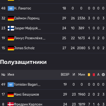
48
Н. Лакатос
18
0
0
0
0
0
0
32
Саймон Лоренц
29
26
2336
3
0
0
3
23
Jasper Maljojok
24
10
389
1
0
0
2
19
Линус Розенлёхе
25
22
1673
4
0
2
0
15
Jonas Scholz
27
24
2080
5
0
0
2
Полузащитники
№
Имя
ВОЗР
И
Мин
А
49
Tomislav Bagari
19
0
0
0
0
0
0
17
Макс Бешушков
29
23
1960
2
0
2
3
8
Фредрик Карлсен
24
23
1819
7
1
6
3