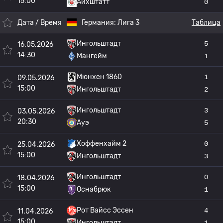
15:00
Айхштатт
0
Дата / Время
Германия:
Лига 3
Таблица
Ингольштадт
5
16.05.2026
14:30
Мангейм
1
Мюнхен 1860
1
09.05.2026
15:00
Ингольштадт
2
Ингольштадт
3
03.05.2026
20:30
Ауэ
5
Хоффенхайм 2
0
25.04.2026
15:00
Ингольштадт
3
Ингольштадт
0
18.04.2026
15:00
Оснабрюк
1
Рот Вайсс Эссен
4
11.04.2026
15:00
Ингольштадт
1