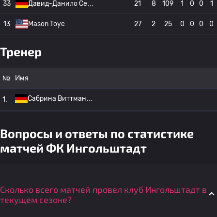
33
Давид-Данило Се
21
8
109
1
0
0
1
13
Mason Toye
27
2
25
0
0
0
0
Тренер
№
Имя
Сабрина Виттман
1.
Вопросы и ответы по статистике
матчей ФК Ингольштадт
Сколько всего матчей провел клуб Ингольштадт в
текущем сезоне?