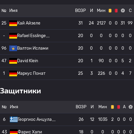
№
Имя
ВОЗР
И
Мин
С
25
Кай Айзеле
31
24
2127
0
0
31
99
-
Rafael Esslinge
20
0
0
0
0
0
0
96
Валтон Ислами
20
0
0
0
0
0
0
47
David Klein
20
1
90
0
0
5
2
1
Маркус Понат
25
3
226
0
0
4
7
Защитники
№
Имя
ВОЗР
И
Мин
А
6
Георгиос Анцула
26
12
1035
2
0
0
0
43
Фарис Хапи
18
0
0
0
0
0
0