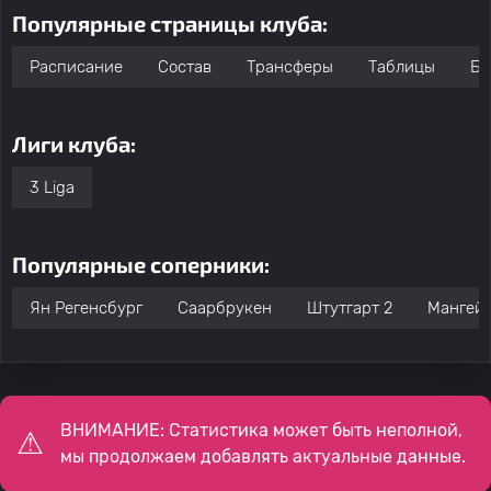
Популярные страницы клуба:
Расписание
Состав
Трансферы
Таблицы
Бо
Лиги клуба:
3 Liga
Популярные соперники:
Ян Регенсбург
Саарбрукен
Штутгарт 2
Мангей
ВНИМАНИЕ: Статистика может быть неполной,
мы продолжаем добавлять актуальные данные.