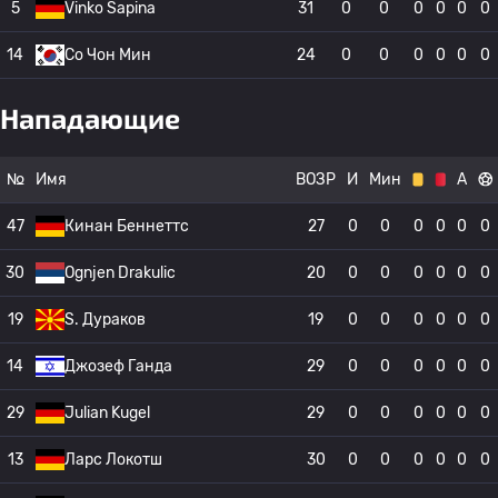
5
Vinko Sapina
31
0
0
0
0
0
0
14
Со Чон Мин
24
0
0
0
0
0
0
Нападающие
№
Имя
ВОЗР
И
Мин
А
47
Кинан Беннеттс
27
0
0
0
0
0
0
30
Ognjen Drakulic
20
0
0
0
0
0
0
19
S. Дураков
19
0
0
0
0
0
0
14
Джозеф Ганда
29
0
0
0
0
0
0
29
Julian Kugel
29
0
0
0
0
0
0
13
Ларс Локотш
30
0
0
0
0
0
0