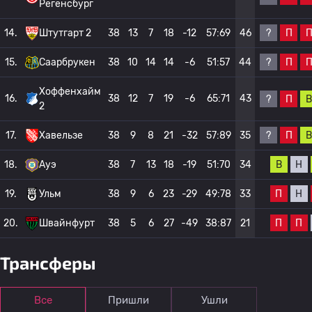
Регенсбург
?
П
14.
Штутгарт 2
38
13
7
18
-12
57:69
46
?
П
15.
Саарбрукен
38
10
14
14
-6
51:57
44
Хоффенхайм
16.
38
12
7
19
-6
65:71
43
?
П
В
2
?
П
В
17.
Хавельзе
38
9
8
21
-32
57:89
35
В
Н
18.
Ауэ
38
7
13
18
-19
51:70
34
П
Н
19.
Ульм
38
9
6
23
-29
49:78
33
П
П
20.
Швайнфурт
38
5
6
27
-49
38:87
21
Трансферы
Все
Пришли
Ушли