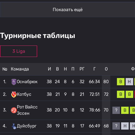
Показать ещё
Турнирные таблицы
3 Liga
№
Команда
И
В
Н
П
РГ
Г
О
Ф
В
Н
1.
Оснабрюк
38
24
8
6
32
66:34
80
В
В
2.
Котбус
38
21
9
8
21
72:51
72
Рот Вайсс
3.
38
20
10
8
12
78:66
70
?
В
В
Эссен
?
Н
4.
Дуйсбург
38
19
11
8
17
66:49
68