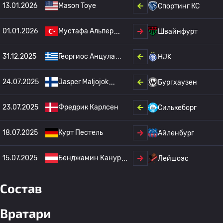
13.01.2026
Mason Toye
Спортинг КС
01.01.2026
Мустафа Альпер
Швайнфурт
31.12.2025
Георгиос Анцула
HJK
24.07.2025
Jasper Maljojok
Бургхаузен
23.07.2025
Фредрик Карлсен
Силькеборг
18.07.2025
Курт Пестель
Айленбург
15.07.2025
Бенджамин Канур
Лейшоэс
Состав
Вратари