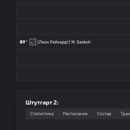
89 '
(Леон Рейхардт)
M. Sankoh
Штутгарт 2:
Статистика
Расписание
Состав
Тра