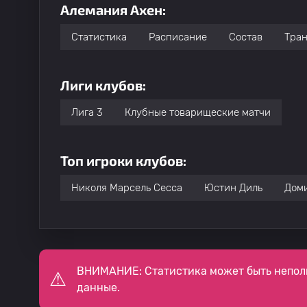
Алемания Ахен:
Статистика
Расписание
Состав
Тра
Лиги клубов:
Лига 3
Клубные товарищеские матчи
Топ игроки клубов:
Николя Марсель Сесса
Юстин Диль
Доми
ВНИМАНИЕ: Статистика может быть непол
данные.