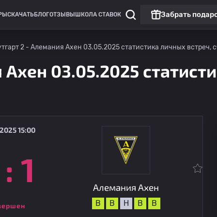
Забрать подар
РЫ
СКАЧАТЬ
БЛОГ
ОТЗЫВЫ
ШКОЛА СТАВОК
тгарт 2 - Алемания Ахен 03.05.2025 статистика личных встреч, с
 Ахен 03.05.2025 статисти
2025 15:00
:
1
Лига 3
Матч дня
Алемания Ахен
09.08
20:30
Верль
Алемания Ахен
В
В
Н
В
В
вершен