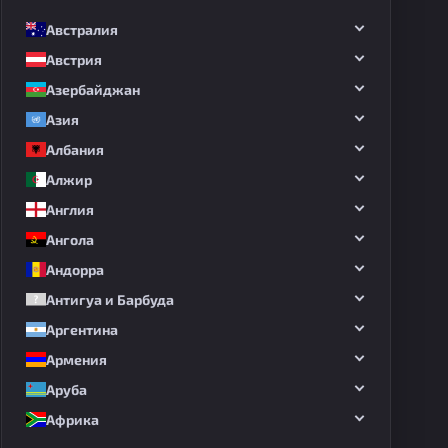
Австралия
Австрия
Азербайджан
Азия
Албания
Алжир
Англия
Ангола
Андорра
Антигуа и Барбуда
Аргентина
Армения
Аруба
Африка