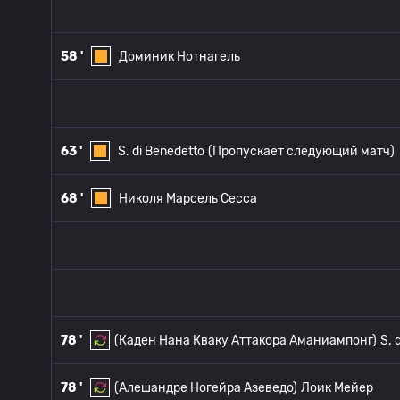
58 '
Доминик Нотнагель
63 '
S. di Benedetto
(Пропускает следующий матч)
68 '
Николя Марсель Сесса
78 '
(Каден Нана Кваку Аттакора Аманиампонг)
S. 
78 '
(Алешандре Ногейра Азеведо)
Лоик Мейер