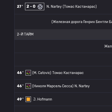
2 - 0
27 '
N. Nartey
(Томас Кастанарас)
(Железная дорога Генрих Бентли Б
2-Й ТАЙМ
Желе
46 '
(M. Catovic)
Томас Кастанарас
46 '
(Николя Марсель Сесса)
N. Nartey
49 '
J. Hofmann