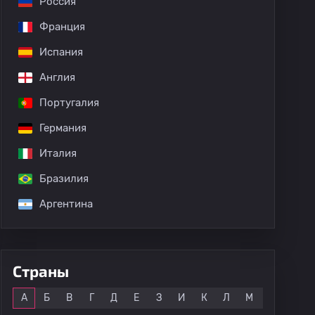
Россия
Франция
Испания
Англия
Португалия
Германия
Италия
Бразилия
Вегманн
Аргентина
Страны
Все
А
Б
В
Г
Д
Е
З
И
К
Л
М
Н
О