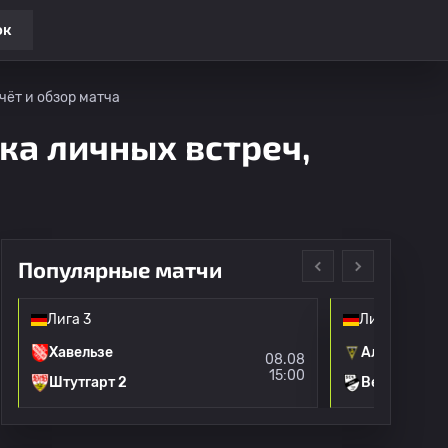
ок
чёт и обзор матча
ка личных встреч,
Популярные матчи
Лига 3
Лига 3
Хавельзе
Алемания А
08.08
15:00
Штутгарт 2
Верль