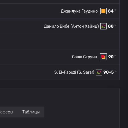
Джанлука Гаудино
84 '
Данило Вибе
(Антон Хайнц)
88 '
Саша Струич
90 '
S. El-Faouzi
(S. Sarar)
90+5 '
нсферы
Таблицы