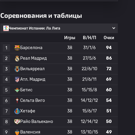
Соревнования и таблицы
Чемпионат Испании: Ла Лига
Игры
В/Н/П
Очки
Барселона
38
31/1/6
94
1
Реал Мадрид
38
27/5/6
86
2
Вильярреал
38
22/6/10
72
3
Атл. Мадрид
38
21/6/11
69
4
Бетис
38
15/15/8
60
5
Сельта Виго
38
14/12/12
54
6
Хетафе
38
15/6/17
51
7
Райо Вальекано
38
12/14/12
50
8
Валенсия
38
13/10/15
49
9