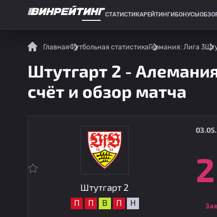
СТАТИСТИКА
РЕЙТИНГИ
БОНУСЫ
ОБЗО
СПОРТИВНАЯ СТАТИСТИКА
Главная
Футбольная статистика
Германия: Лига 3
Шту
Штутгарт 2 - Алемания
счёт и обзор матча
03.05.
2
Штутгарт 2
П
П
В
П
Н
За