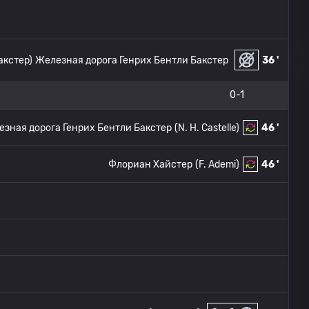
акстер)
Железная дорога Генрих Бентли Бакстер
36 '
0-1
зная дорога Генрих Бентли Бакстер
(N. H. Castelle)
46 '
Флориан Хайстер
(F. Ademi)
46 '