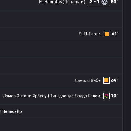
2 - 1
M. Hanraths (Пенальти)
50 '
S. El-Faouzi
61 '
Данило Вибе
69 '
Ламар Энтони Ярброу
(Пингдвенде Дауда Белем)
70 '
di Benedetto