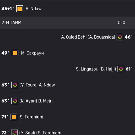
45+1 '
A. Ndaw
2-Й ТАЙМ
0-0
A. Ouled Behi
(A. Bouassida)
46 '
49 '
М. Сахрауи
S. Lingazou
(B. Hajji)
61 '
63 '
(Y. Toure)
A. Ndaw
63 '
(K. Ayari)
B. Mejri
71 '
S. Ferchichi
72 '
(Y. Saafi)
S. Ferchichi