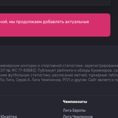
Стад Тунис
0
ЕС Тунис
0
ной, мы продолжаем добавлять актуальные
Стад Тунис
0
ЕС Тунис
0
мекерских конторах и спортивной статистике, зарегистрированн
Стад Тунис
0
ЭЛ № ФС 77-83883). Публикует рейтинги и обзоры букмекеров, с
кже футбольную статистику: расписание матчей, турнирные табли
Ла Лига, Серия А, Лига Чемпионов, РПЛ и другим. Сайт является 
ЕС Тунис
0
Чемпионаты
Стад Тунис
0
Лига Европы
 Юнайтед
Лига Чемпионов