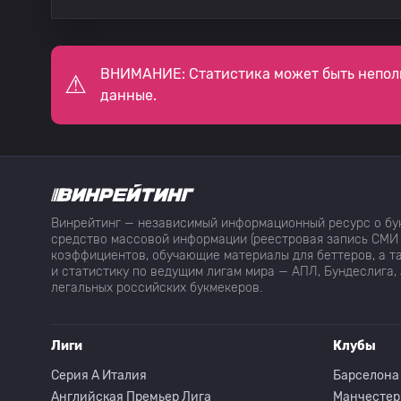
35
Mohamed Riahi
36
Fernandez Monyebe
ВНИМАНИЕ: Статистика может быть непол
данные.
37
Skander Sghaier
38
Элиас Араар Фернандес
Винрейтинг — независимый информационный ресурс о бук
39
Amine Jaziri
средство массовой информации (реестровая запись СМИ 
коэффициентов, обучающие материалы для беттеров, а та
и статистику по ведущим лигам мира — АПЛ, Бундеслига, 
легальных российских букмекеров.
40
Arkem Taboubi
Лиги
Клубы
41
Amath Ndaw
Серия A Италия
Барселона
Английская Премьер Лига
Манчестер