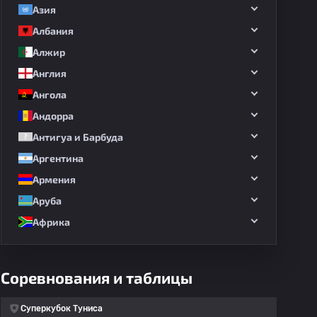
Азия
Албания
Алжир
Англия
Ангола
Андорра
Антигуа и Барбуда
Аргентина
Армения
Аруба
Африка
Соревнования и таблицы
Суперкубок Туниса