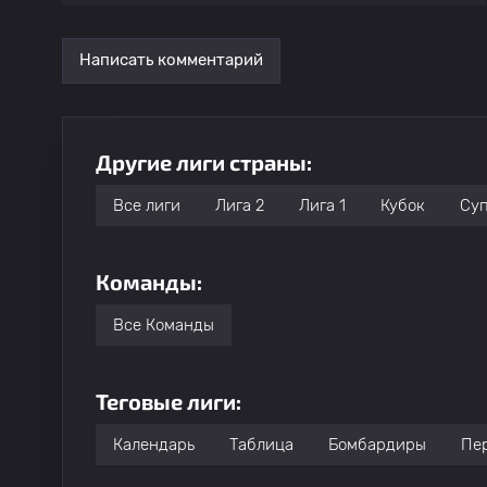
28
Haythem Dhaou
Написать комментарий
29
Н. Фархати
Другие лиги страны:
30
Alaedine Derbali
Все лиги
Лига 2
Лига 1
Кубок
Суп
31
Wissem Chaouali
Команды:
32
Moez Haj Ali
Все Команды
33
Mounir Jelassi
Теговые лиги:
34
A. Memmiche
Календарь
Таблица
Бомбардиры
Пе