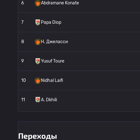
6
Abdramane Konate
7
Papa Diop
8
H. Джеласси
9
Yusuf Toure
10
Nidhal Laifi
11
A. Dkhili
12
Amen Hmidhi
Переходы
13
Khalil Guenichi