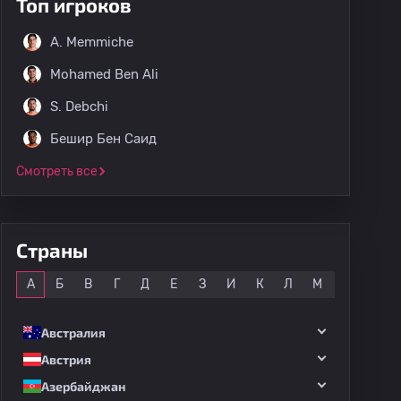
Топ игроков
A. Memmiche
Mohamed Ben Ali
S. Debchi
Бешир Бен Саид
Смотреть все
Страны
Все
А
Б
В
Г
Д
Е
З
И
К
Л
М
Н
О
Австралия
Австрия
Азербайджан