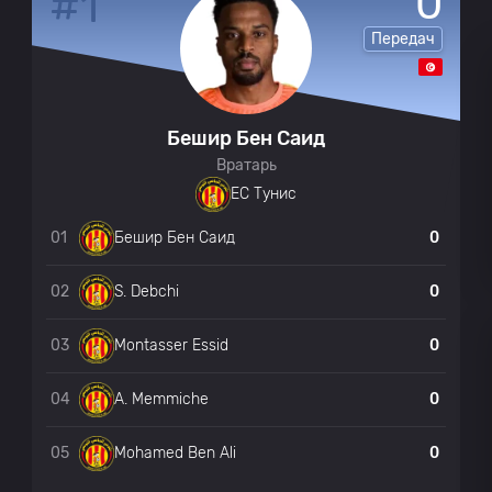
0
#1
Передач
ЕС Тунис
0
ЕС Тунис
0
Бешир Бен Саид
Вратарь
ЕС Тунис
0
ЕС Тунис
01
0
Бешир Бен Саид
ЕС Тунис
0
02
0
S. Debchi
ЕС Тунис
0
03
0
Montasser Essid
ЕС Тунис
0
04
0
A. Memmiche
05
0
Mohamed Ben Ali
ЕС Тунис
0