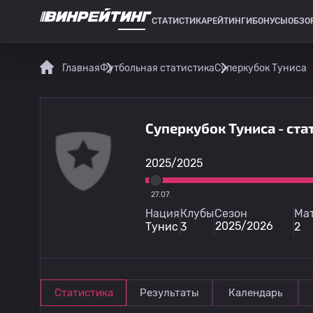
СТАТИСТИКА
РЕЙТИНГИ
БОНУСЫ
ОБЗО
СПОРТИВНАЯ СТАТИСТИКА
Главная
Футбольная статистика
Суперкубок Туниса
Суперкубок Туниса - ст
2025/2025
27.07.
Нация
Клубы
Сезон
Ма
2025/2026
Тунис
3
2
Статистика
Результаты
Календарь