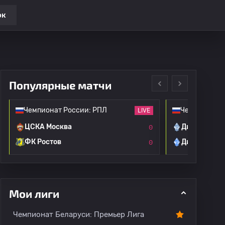
ок
Популярные матчи
Чемпионат России: РПЛ
Чемпионат Р
LIVE
ЦСКА Москва
Динамо Мос
0
ФК Ростов
Динамо Мах
0
Мои лиги
Все игроки
О лиге
Чемпионат Беларуси: Премьер Лига