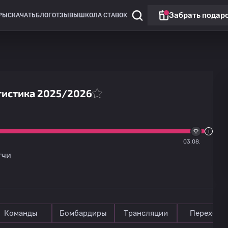
Забрать подар
РЫ
СКАЧАТЬ
БЛОГ
ОТЗЫВЫ
ШКОЛА СТАВОК
атистика 2025/2026
Лига Европы
Бешикташ
13.08
20:00
03.08.
Градец Кралове
тчи
Команды
Бомбардиры
Трансляции
Переходы