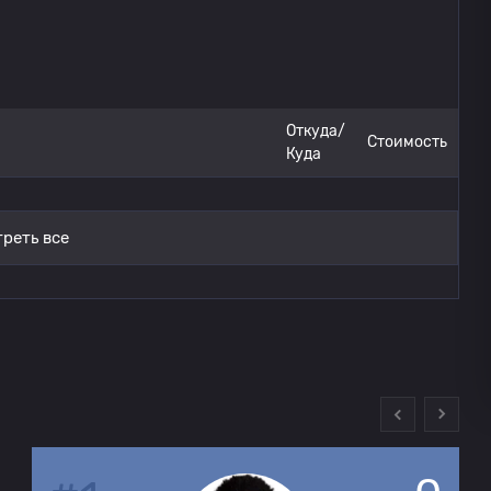
Стад Тунис
0
ЕС Тунис
Откуда/
0
Стоимость
Куда
Стад Тунис
0
реть все
ЕС Тунис
0
Стад Тунис
0
ЕС Тунис
0
Стад Тунис
0