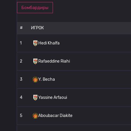
Бомбардиры
#
ИГРОК
1
Hedi Khalfa
2
Rafaeddine Riahi
3
Y. Becha
4
Yassine Arfaoui
5
Aboubacar Diakite