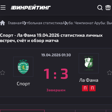
Главная
Футбольная статистика
Аруба: Чемпионат Арубы: В
Спорт - Ла Фама 19.04.2026 статистика личных
встреч, счёт и обзор матча
19.04.2026 01:30
1
:
3
Ла Фама
Спорт
П
П
Завершен