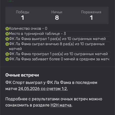
Победы
Ничьи
Поражения
1
8
1
Количество очков - 0
Место в турнирной таблице - 3
ФК Ла Фама выиграл 1 раз(а) из 10 сыгранных матчей
ФК Ла Фама сыграл вничью 8 раз(а) из 10 сыгранных
матчей
ФК Ла Фама проиграл 1 раз(а) из 10 сыгранных матчей
ФК Ла Фама забивает более 0 мячей в среднем за матч
Очные встречи
ФК Спорт выиграл у ФК Ла Фама в последнем
матче
24.05.2026 со счетом 1:2.
Подробнее с результатами очных встреч можно
ознакомить в разделе
H2H матча
.