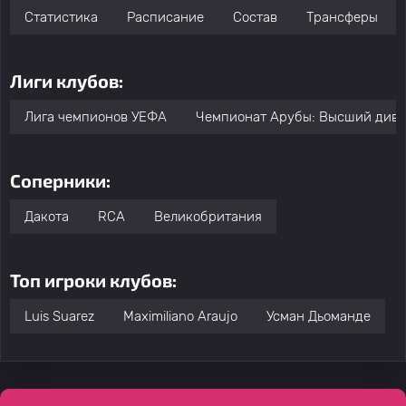
Статистика
Расписание
Состав
Трансферы
Лиги клубов:
Лига чемпионов УЕФА
Чемпионат Арубы: Высший див
Соперники:
Дакота
RCA
Великобритания
Топ игроки клубов:
Luis Suarez
Maximiliano Araujo
Усман Дьоманде