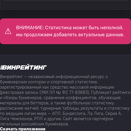
ВНИМАНИЕ: Статистика может быть неполной,
мы продолжаем добавлять актуальные данные.
Винрейтинг — независимый информационный ресурс о
букмекерских конторах и спортивной статистике,
зарегистрированный как средство массовой информации
(реестровая запись СМИ ЭЛ № ФС 77-83883). Публикует рейтинги
и обзоры букмекеров, сравнения коэффициентов, обучающие
материалы для беттеров, а также футбольную статистику:
расписание матчей, турнирные таблицы, результаты и статистику
по ведущим лигам мира — АПЛ, Бундеслига, Ла Лига, Серия А,
Лига Чемпионов, РПЛ и другим. Сайт является партнёром
легальных российских букмекеров.
Скачать приложение