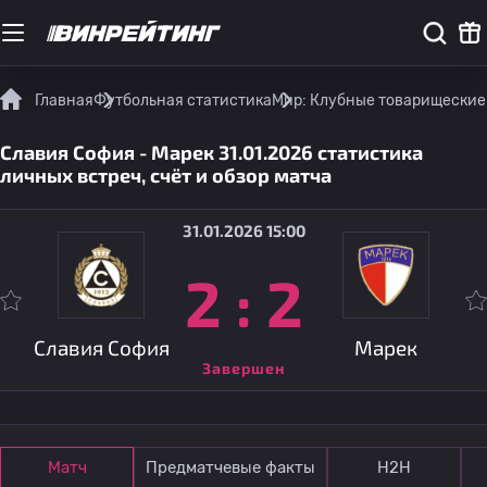
Главная
Футбольная статистика
Мир: Клубные товарищеские
Славия София - Марек 31.01.2026 статистика
личных встреч, счёт и обзор матча
31.01.2026 15:00
2
:
2
Славия София
Марек
Завершен
Матч
Предматчевые факты
Н2Н