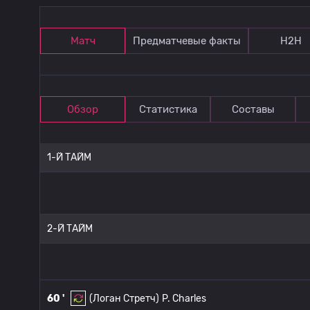
Матч
Предматчевые факты
Н2Н
Обзор
Статистика
Составы
1-Й ТАЙМ
2-Й ТАЙМ
60 '
(Логан Стретч)
P. Charles