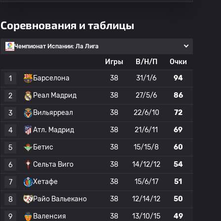
Соревнования и таблицы
Чемпионат Испании: Ла Лига
Игры
В/Н/П
Очки
Барселона
38
31/1/6
94
1
Реал Мадрид
38
27/5/6
86
2
Вильярреал
38
22/6/10
72
3
Атл. Мадрид
38
21/6/11
69
4
Бетис
38
15/15/8
60
5
Сельта Виго
38
14/12/12
54
6
Хетафе
38
15/6/17
51
7
Райо Вальекано
38
12/14/12
50
8
Валенсия
38
13/10/15
49
9