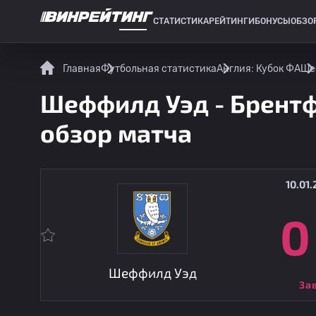
СТАТИСТИКА
РЕЙТИНГИ
БОНУСЫ
ОБЗО
СПОРТИВНАЯ СТАТИСТИКА
Главная
Футбольная статистика
Англия: Кубок ФА
Шеф
Шеффилд Уэд - Брентфо
обзор матча
10.01.
0
Шеффилд Уэд
За