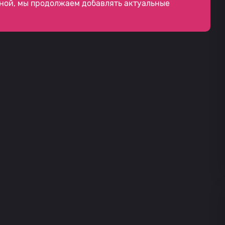
ной, мы продолжаем добавлять актуальные