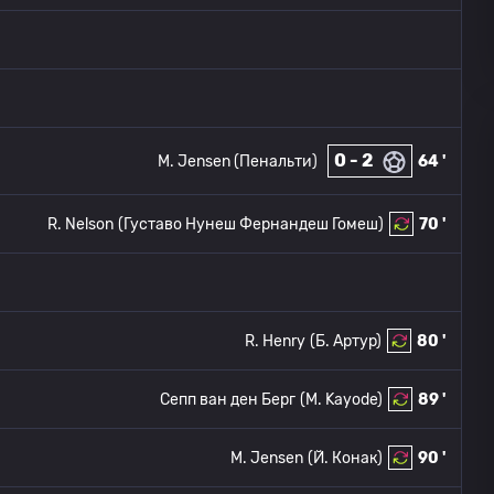
0 - 2
M. Jensen (Пенальти)
64 '
R. Nelson
(Густаво Нунеш Фернандеш Гомеш)
70 '
R. Henry
(Б. Артур)
80 '
Сепп ван ден Берг
(M. Kayode)
89 '
M. Jensen
(Й. Конак)
90 '