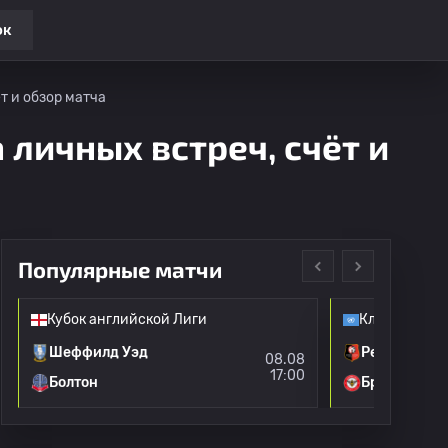
ок
т и обзор матча
 личных встреч, счёт и
Популярные матчи
Кубок английской Лиги
Клубные тов
Шеффилд Уэд
Ренн
08.08
17:00
Болтон
Брентфорд