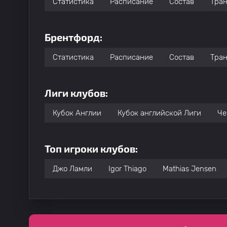
Статистика
Расписание
Состав
Тра
Брентфорд:
Статистика
Расписание
Состав
Тра
Лиги клубов:
Кубок Англии
Кубок английской Лиги
Че
Топ игроки клубов:
Джо Ламли
Igor Thiago
Mathias Jensen