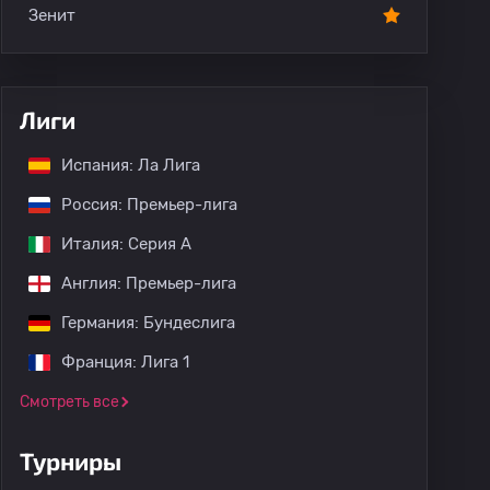
Зенит
Лиги
Испания: Ла Лига
Россия: Премьер-лига
Италия: Серия А
Англия: Премьер-лига
Германия: Бундеслига
Франция: Лига 1
Смотреть все
Турниры