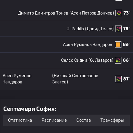
Димитр Димитров Тонев
(Асен Петров Дончев)
73 '
J. Padilla
(Дэвид Телес)
78 '
Асен Руменов Чандаров
86 '
Селсо Сидни
(G. Лазаров)
86 '
Асен Руменов
(Николай Светославов
87 '
Чандаров
Златев)
Септември София:
Статистика
Расписание
Состав
Трансферы