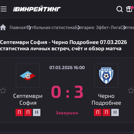
Главная
Футбольная статистика
Болгария: Эфбет-Лига
Септем
Септември София - Черно Подробнее 07.03.2026
статистика личных встреч, счёт и обзор матча
07.03.2026 16:00
0
:
3
Септември
Черно
София
Подробнее
П
П
Н
П
П
Н
Завершен