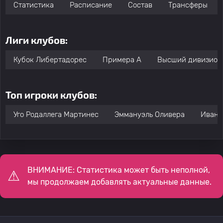
Статистика
Расписание
Состав
Трансферы
Лиги клубов:
Кубок Либертадорес
Примера А
Высший дивизион
Топ игроки клубов:
Уго Родаллега Мартинес
Эммануэль Оливера
Иван 
ВНИМАНИЕ: Статистика может быть неполной,
мы продолжаем добавлять актуальные данные.