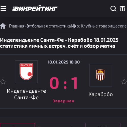
Главная
Футбольная статистика
Мир: Клубные товарищеские
Индепендьенте Санта-Фе - Карабобо 18.01.2025
статистика личных встреч, счёт и обзор матча
18.01.2025 18:00
0
:
1
Индепендьенте
Карабобо
Санта-Фе
Завершен