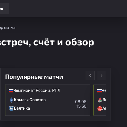
ок
ор матча
стреч, счёт и обзор
Популярные матчи
Чемпионат России: РПЛ
Чемпионат Р
Крылья Советов
Локомотив 
08.08
15:30
Балтика
Акрон