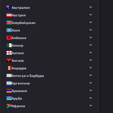
Австралия
Австрия
Азербайджан
Азия
Албания
Алжир
Англия
Ангола
Андорра
Антигуа и Барбуда
Аргентина
Армения
Аруба
Африка