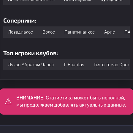
Соперники:
Левадиакос
Волос
Панатинаикос
Арис
ПА
Топ игроки клубов:
Лукас Абрахам Чавес
T. Fountas
Тьяго Томас Орех
ВНИМАНИЕ: Статистика может быть неполной,
мы продолжаем добавлять актуальные данные.