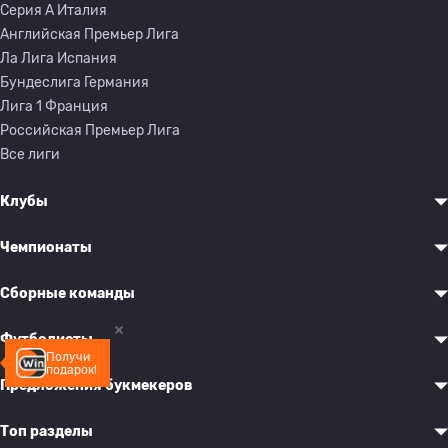
Серия A Италия
Английская Премьер Лига
Ла Лига Испания
Бундеслига Германия
Лига 1 Франция
Российская Премьер Лига
Все лиги
Клубы
Чемпионаты
Сборные команды
Футболисты
Получи
подарок!
Предложения букмекеров
Топ разделы