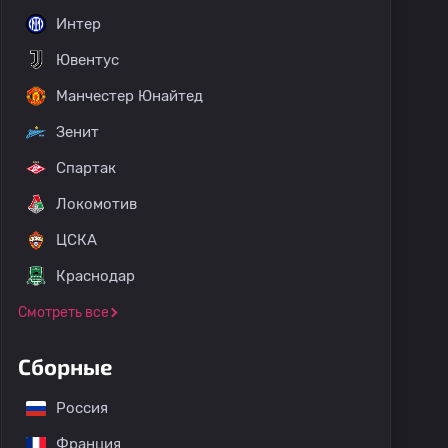
Интер
Ювентус
Манчестер Юнайтед
Зенит
Спартак
Локомотив
ЦСКА
Краснодар
Смотреть все
Сборные
Россия
Франция