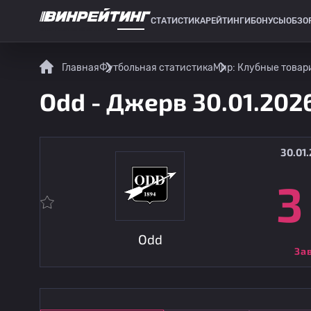
СТАТИСТИКА
РЕЙТИНГИ
БОНУСЫ
ОБЗО
СПОРТИВНАЯ СТАТИСТИКА
Главная
Футбольная статистика
Мир: Клубные товар
Odd - Джерв 30.01.202
30.01.
3
Odd
За