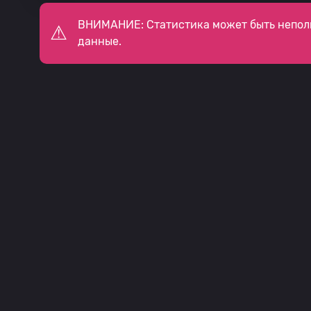
ВНИМАНИЕ: Статистика может быть непол
данные.