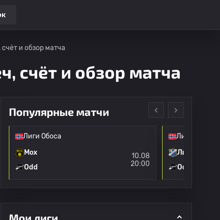
ок
 счёт и обзор матча
ч, счёт и обзор матча
Популярные матчи
Лиги Обоса
Лиги Обоса
Мох
Лин
10.08
20:00
Odd
Odd
Мои лиги