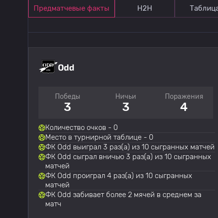
Предматчевые факты
Н2Н
Таблиц
Odd
Победы
Ничьи
Поражения
3
3
4
Количество очков - 0
Место в турнирной таблице - 0
ФК Odd выиграл 3 раз(а) из 10 сыгранных матчей
ФК Odd сыграл вничью 3 раз(а) из 10 сыгранных
матчей
ФК Odd проиграл 4 раз(а) из 10 сыгранных
матчей
ФК Odd забивает более 2 мячей в среднем за
матч