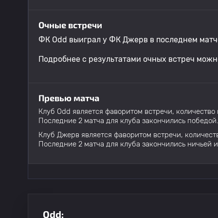
Очные встречи
ФК Odd выиграл у ФК Джерв в последнем мат
Подробнее с результатами очных встреч можн
Превью матча
Клуб Odd является фаворитом встречи, количество 
Последние 2 матча для клуба закончились победой
Клуб Джерв является фаворитом встречи, количеств
Последние 2 матча для клуба закончились ничьей 
Odd: