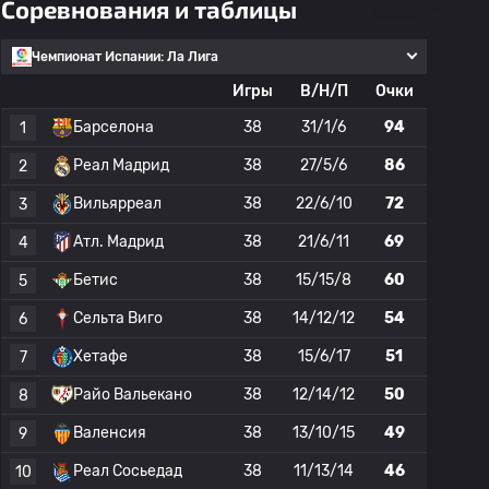
Соревнования и таблицы
Чемпионат Испании: Ла Лига
Игры
В/Н/П
Очки
Барселона
38
31/1/6
94
1
Реал Мадрид
38
27/5/6
86
2
Вильярреал
38
22/6/10
72
3
Атл. Мадрид
38
21/6/11
69
4
Бетис
38
15/15/8
60
5
Сельта Виго
38
14/12/12
54
6
Хетафе
38
15/6/17
51
7
Райо Вальекано
38
12/14/12
50
8
Валенсия
38
13/10/15
49
9
Реал Сосьедад
38
11/13/14
46
10