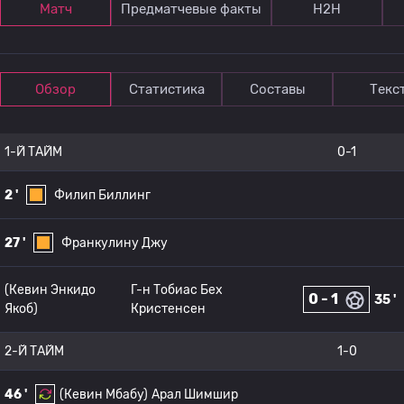
Матч
Предматчевые факты
Н2Н
Обзор
Статистика
Составы
Текс
1-Й ТАЙМ
0-1
2 '
Филип Биллинг
27 '
Франкулину Джу
(Кевин Энкидо
Г-н Тобиас Бех
0 - 1
35 '
Якоб)
Кристенсен
2-Й ТАЙМ
1-0
46 '
(Кевин Мбабу)
Арал Шимшир