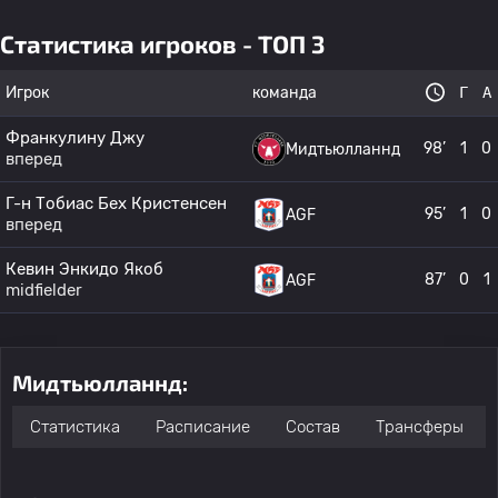
Статистика игроков - ТОП 3
Игрок
команда
Г
А
Франкулину Джу
98’
1
0
Мидтьюлланнд
вперед
Г-н Тобиас Бех Кристенсен
95’
1
0
AGF
вперед
Кевин Энкидо Якоб
87’
0
1
AGF
midfielder
Мидтьюлланнд:
Статистика
Расписание
Состав
Трансферы