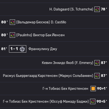
H. Dalsgaard
(S. Tchamche)
78 '
80 '
(Вальдемар Бюсков)
D. Castillo
80 '
(Paulinho)
Виктор Бак Йенсен
1 - 1
81 '
Франкулину Джу
Кевин Энкидо Якоб
(F. Emmery)
87 '
Расмус Бьеррегаард Карстенсен
(Маркус Сольбаккен)
87 '
Г-н Тобиас Бех Кристенсен
90+1 '
Г-н Тобиас Бех Кристенсен
(Юссуф Мамаду Баджи)
90+5 '