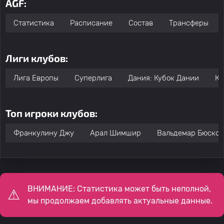
AGF:
Статистика
Расписание
Состав
Трансферы
Лиги клубов:
Лига Европы
Суперлига
Дания: Кубок Дании
Кл
Топ игроки клубов:
Франкулину Джу
Арал Шимшир
Вальдемар Бюсков
ВНИМАНИЕ: Статистика может быть неполной,
мы продолжаем добавлять актуальные данные.