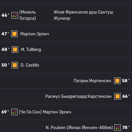
(Микель
Жозе Франсиско душ Сантуш
46 '
Гогорса)
Жуниор
47 '
Мартин Эрлич
48 '
M. Tullberg
50 '
D. Castillo
Патрик Мортенсен
58 '
Расмус Бьеррегаард Карстенсен
66 '
69 '
(Чо Гю Сон)
Мартин Эрлич
N. Poulsen
(Йонас Йенсен-Аббев)
78 '