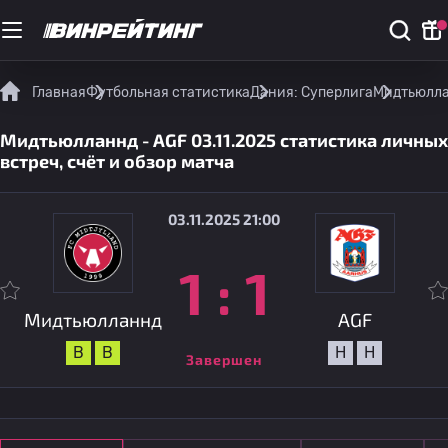
Главная
Футбольная статистика
Дания: Суперлига
Мидтьюллан
Мидтьюлланнд - AGF 03.11.2025 статистика личных
встреч, счёт и обзор матча
03.11.2025 21:00
1
:
1
Мидтьюлланнд
AGF
В
В
Н
Н
Завершен