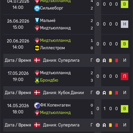
Мидтьюлланнд
4
04.07.2026
0
0
0
0
В
14:00
Силькеборг
2
Мальмё
2
26.06.2026
0
0
0
0
Н
15:00
Мидтьюлланнд
2
Мидтьюлланнд
1
20.06.2026
0
0
0
0
В
14:00
Лиллестром
0
Дата / Время
Дания:
Суперлига
Г
И
Мидтьюлланнд
2
17.05.2026
0
0
0
0
П
19:00
Брондбю
3
Дата / Время
Дания:
Кубок Дании
Г
И
ФК Копенгаген
0
14.05.2026
0
1
0
0
В
18:00
Мидтьюлланнд
1
Дата / Время
Дания:
Суперлига
Г
И