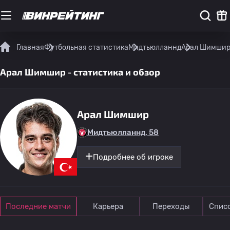
Главная
Футбольная статистика
Мидтьюлланнд
Арал Шимшир 
Арал Шимшир - статистика и обзор
Арал Шимшир
Мидтьюлланнд, 58
Подробнее об игроке
Последние матчи
Карьера
Переходы
Спис