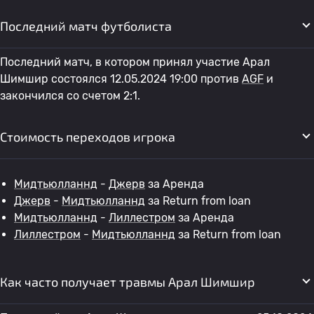
Последний матч футболиста
Последний матч, в котором принял участие Арал
Шимшир состоялся 12.05.2024 19:00 против
AGF
и
закончился со счетом 2:1.
Стоимость переходов игрока
Мидтьюлланнд
-
Джерв
за Аренда
Джерв
-
Мидтьюлланнд
за Return from loan
Мидтьюлланнд
-
Лиллестром
за Аренда
Лиллестром
-
Мидтьюлланнд
за Return from loan
Как часто получает травмы Арал Шимшир