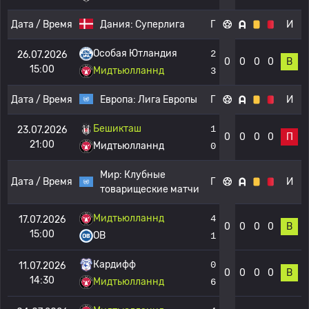
Дата / Время
Дания:
Суперлига
Г
И
Особая Ютландия
2
26.07.2026
0
0
0
0
В
15:00
Мидтьюлланнд
3
Дата / Время
Европа:
Лига Европы
Г
И
Бешикташ
1
23.07.2026
0
0
0
0
П
21:00
Мидтьюлланнд
0
Мир:
Клубные
Дата / Время
Г
И
товарищеские матчи
Мидтьюлланнд
4
17.07.2026
0
0
0
0
В
15:00
OB
1
Кардифф
0
11.07.2026
0
0
0
0
В
14:30
Мидтьюлланнд
6