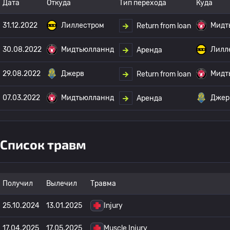
Дата
Откуда
Тип перехода
Куда
31.12.2022
Лиллестром
Мидт
Return from loan
30.08.2022
Мидтьюлланнд
Лилл
Аренда
29.08.2022
Джерв
Мидт
Return from loan
07.03.2022
Мидтьюлланнд
Джер
Аренда
Список травм
Получил
Вылечил
Травма
25.10.2024
13.01.2025
Injury
17.04.2025
17.05.2025
Muscle Injury