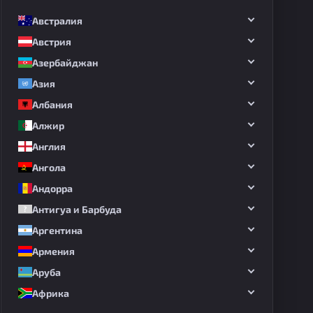
Австралия
Австрия
Азербайджан
Азия
Албания
Алжир
Англия
Ангола
Андорра
Антигуа и Барбуда
Аргентина
Армения
Аруба
Африка