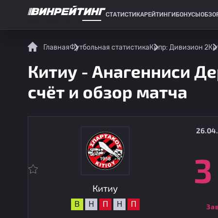
СТАТИСТИКА
РЕЙТИНГИ
БОНУСЫ
ОБЗО
СПОРТИВНАЯ СТАТИСТИКА
Главная
Футбольная статистика
Кипр: Дивизион 2
Ки
Китиу - Анагенниси Де
счёт и обзор матча
26.04.
3
Китиу
В
Н
П
Н
П
За