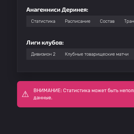
Анагенниси Деринея:
Статистика
Расписание
Состав
Тра
Лиги клубов:
Дивизион 2
Клубные товарищеские матчи
ВНИМАНИЕ: Статистика может быть непол
данные.