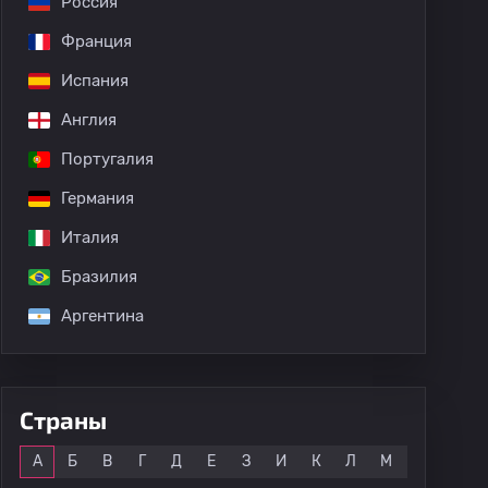
Россия
Франция
Испания
Англия
Португалия
Германия
Италия
Бразилия
Аргентина
Страны
Все
А
Б
В
Г
Д
Е
З
И
К
Л
М
Н
О