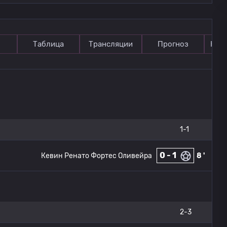
Таблица
Трансляции
Прогноз
Ком
1-1
0 - 1
Кевин Ренато Фортес Оливейра
8 '
2-3