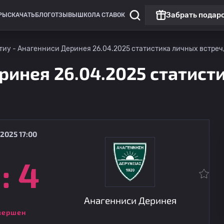
Забрать подар
РЫ
СКАЧАТЬ
БЛОГ
ОТЗЫВЫ
ШКОЛА СТАВОК
тиу - Анагенниси Деринея 26.04.2025 статистика личных встреч,
ринея 26.04.2025 статист
2025 17:00
:
4
Чемпионат России: РПЛ
Матч дня
Динамо Москва
09.08
14:30
Динамо Махачкала
Анагенниси Деринея
вершен