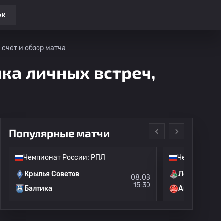
ок
 счёт и обзор матча
ика личных встреч,
Популярные матчи
Чемпионат России: РПЛ
Чемпионат Р
Крылья Советов
Локомотив 
08.08
15:30
Балтика
Акрон