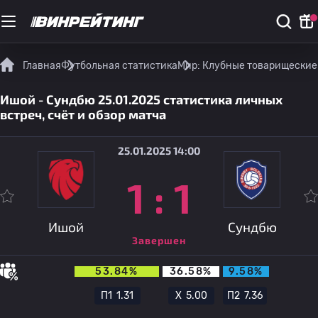
Главная
Футбольная статистика
Мир: Клубные товарищеские
Ишой - Сундбю 25.01.2025 статистика личных
встреч, счёт и обзор матча
25.01.2025 14:00
1
:
1
Ишой
Сундбю
Завершен
53.84%
36.58%
9.58%
П1
1.31
Х
5.00
П2
7.36