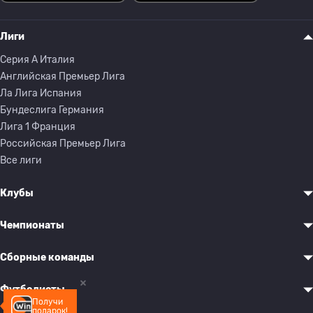
Лиги
Серия A Италия
Английская Премьер Лига
Ла Лига Испания
Бундеслига Германия
Лига 1 Франция
Российская Премьер Лига
Все лиги
Клубы
Чемпионаты
Сборные команды
Футболисты
Получи
подарок!