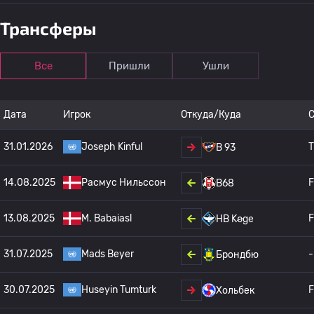
Трансферы
Все
Пришли
Ушли
Дата
Игрок
Откуда/Куда
31.01.2026
Joseph Kinful
T
B 93
14.08.2025
Расмус Нильссон
F
B68
13.08.2025
M. Babaiasl
F
HB Køge
31.07.2025
Mads Beyer
-
Брондбю
30.07.2025
Huseyin Tumturk
F
Хольбек