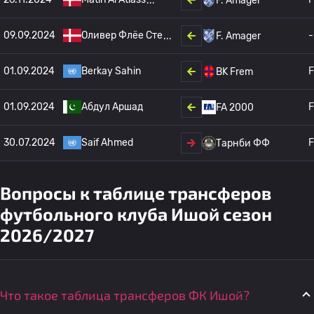
F. Amager
09.09.2024
Оливер Флёе Сте
-
F. Amager
01.09.2024
Berkay Sahin
F
BK Frem
01.09.2024
Абдул Аршад
F
FA 2000
30.07.2024
Saif Ahmed
F
Тарнби ФФ
Вопросы к таблице трансферов
футбольного клуба Ишой сезон
2026/2027
Что такое таблица трансферов ФК Ишой?