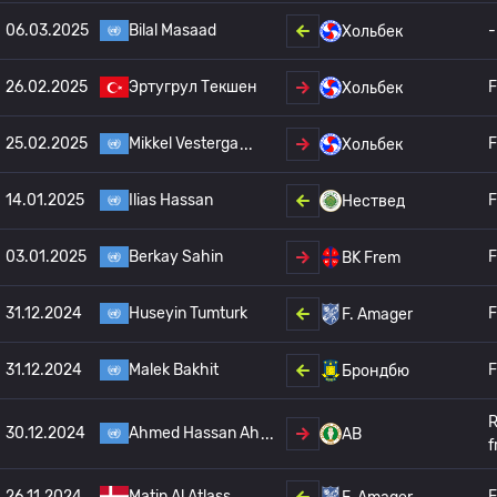
06.03.2025
Bilal Masaad
-
Хольбек
26.02.2025
Эртугрул Текшен
F
Хольбек
25.02.2025
Mikkel Vesterga
F
Хольбек
14.01.2025
Ilias Hassan
F
Нествед
03.01.2025
Berkay Sahin
F
BK Frem
31.12.2024
Huseyin Tumturk
F
F. Amager
31.12.2024
Malek Bakhit
F
Брондбю
R
30.12.2024
Ahmed Hassan Ah
AB
f
26.11.2024
Matin Al Atlass
F