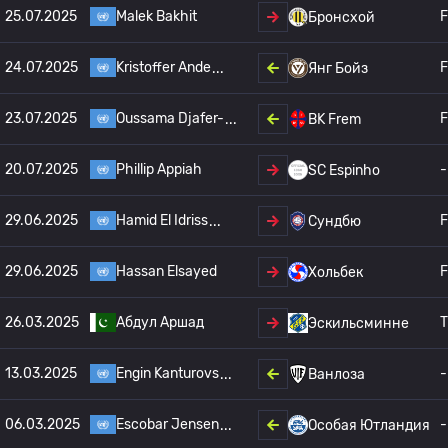
25.07.2025
Malek Bakhit
F
Бронсхой
24.07.2025
Kristoffer Ande
F
Янг Бойз
23.07.2025
Oussama Djafer-
F
BK Frem
20.07.2025
Phillip Appiah
-
SC Espinho
29.06.2025
Hamid El Idriss
F
Сундбю
29.06.2025
Hassan Elsayed
F
Хольбек
26.03.2025
Абдул Аршад
T
Эскильсминне
13.03.2025
Engin Kanturovs
-
Ванлоза
06.03.2025
Escobar Jensen
-
Особая Ютландия