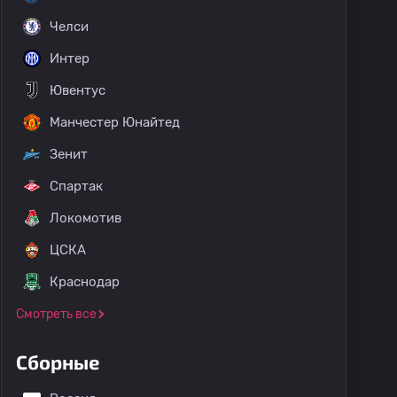
Челси
Интер
Ювентус
Манчестер Юнайтед
Зенит
Спартак
Локомотив
ЦСКА
Краснодар
Смотреть все
Сборные