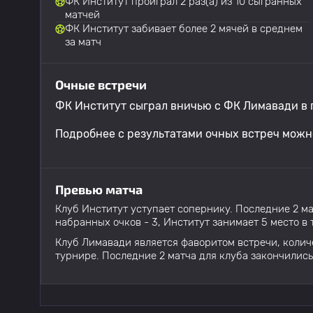
ФК Институт проиграл 2 раз(а) из 10 сыгранных
матчей
ФК Институт забивает более 2 мячей в среднем
за матч
Очные встречи
ФК Институт сыграл вничью с ФК Лимавади в
Подробнее с результатами очных встреч можн
Превью матча
Клуб Институт уступает сопернику. Последние 2 ма
набранных очков - 3, Институт занимает 5 место в
Клуб Лимавади является фаворитом встречи, количе
турнире. Последние 2 матча для клуба закончились