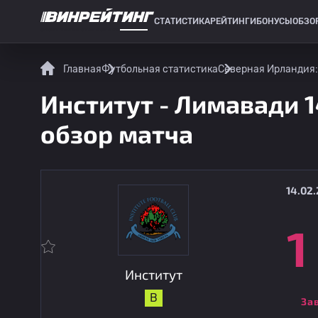
СТАТИСТИКА
РЕЙТИНГИ
БОНУСЫ
ОБЗО
СПОРТИВНАЯ СТАТИСТИКА
Главная
Футбольная статистика
Северная Ирландия:
Институт - Лимавади 1
обзор матча
14.02.
1
Институт
В
За