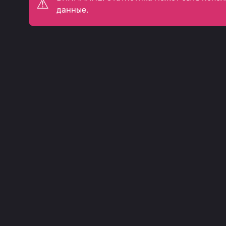
данные.