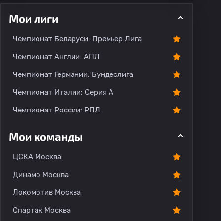
Мои лиги
Чемпионат Беларуси: Премьер Лига
Чемпионат Англии: АПЛ
Чемпионат Германии: Бундеслига
Чемпионат Италии: Серия А
Чемпионат России: РПЛ
Мои команды
ЦСКА Москва
Динамо Москва
Локомотив Москва
Спартак Москва