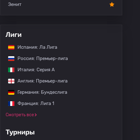
Зенит
Лиги
Испания: Ла Лига
Россия: Премьер-лига
Италия: Серия А
Англия: Премьер-лига
Германия: Бундеслига
Франция: Лига 1
Смотреть все
Турниры