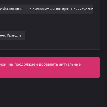
ок Финляндии
Чемпионат Финляндии: Вейккауслига
Ку
нес Крайдль
ной, мы продолжаем добавлять актуальные