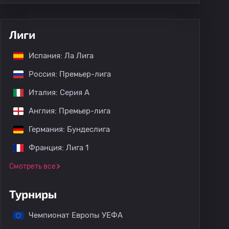
Лиги
Испания: Ла Лига
Россия: Премьер-лига
Италия: Серия А
Англия: Премьер-лига
Германия: Бундеслига
Франция: Лига 1
Смотреть все
Турниры
Чемпионат Европы УЕФА