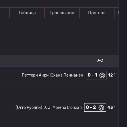
Таблица
Трансляции
Прогноз
Ком
0-2
0 - 1
Петтери Анри Юхана Пеннанен
12 '
0 - 2
(Отто Руоппи)
J. J. Moreno Ciorciari
43 '