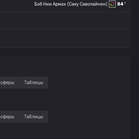
Боб Нии Армах
(Саку Саволайнен)
84 '
нсферы
Таблицы
нсферы
Таблицы