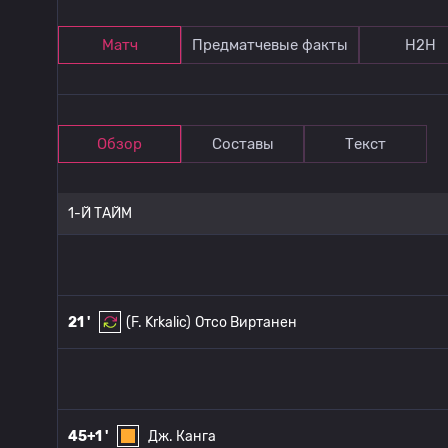
Матч
Предматчевые факты
Н2Н
Обзор
Составы
Текст
1-Й ТАЙМ
21 '
(F. Krkalic)
Отсо Виртанен
45+1 '
Дж. Канга