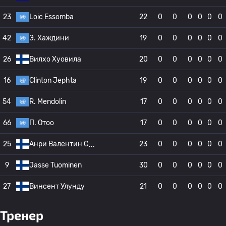
23
Loic Essomba
22
0
0
0
0
0
0
42
Э. Хаждини
19
0
0
0
0
0
0
26
Вилхо Хуовила
20
0
0
0
0
0
0
16
Clinton Jephta
19
0
0
0
0
0
0
54
R. Mendolin
17
0
0
0
0
0
0
66
П. Отоо
17
0
0
0
0
0
0
25
Анри Валентин С
23
0
0
0
0
0
0
9
Jasse Tuominen
30
0
0
0
0
0
0
27
Винсент Улунду
21
0
0
0
0
0
0
Тренер