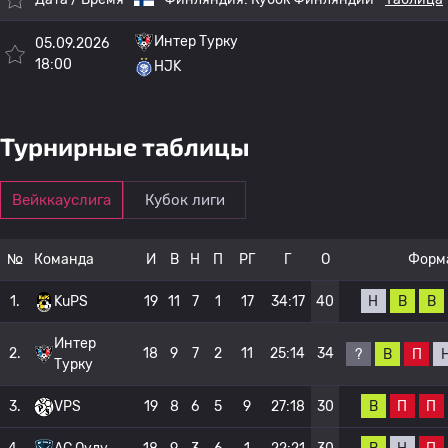
Интер Турку
05.09.2026
18:00
HJK
Турнирные таблицы
Вейккауслига
Кубок лиги
№
Команда
И
В
Н
П
РГ
Г
О
Форм
Н
В
В
1.
KuPS
19
11
7
1
17
34:17
40
Интер
2.
18
9
7
2
11
25:14
34
?
В
П
Турку
В
П
П
3.
VPS
19
8
6
5
9
27:18
30