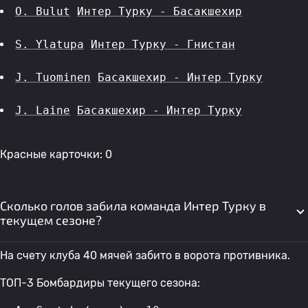
O. Bulut
Интер Турку - Басакшехир
S. Ylatupa
Интер Турку - Гнистан
J. Tuominen
Басакшехир - Интер Турку
J. Laine
Басакшехир - Интер Турку
Красные карточки: 0
Сколько голов забила команда Интер Турку в
текущем сезоне?
На счету клуба 40 мячей забито в ворота противника.
ТОП-3 Бомбардиры текущего сезона: