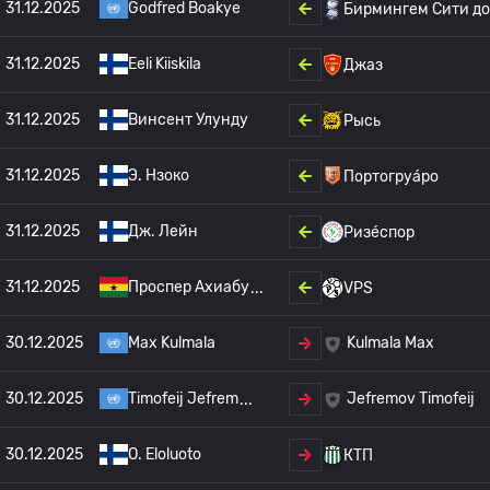
31.12.2025
Godfred Boakye
Бирмингем Сити до 
31.12.2025
Eeli Kiiskila
Джаз
31.12.2025
Винсент Улунду
Рысь
31.12.2025
Э. Нзоко
Портогруа́ро
31.12.2025
Дж. Лейн
Ризе́спор
31.12.2025
Проспер Ахиабу
VPS
30.12.2025
Max Kulmala
Kulmala Max
30.12.2025
Timofeij Jefrem
Jefremov Timofeij
30.12.2025
O. Eloluoto
КТП