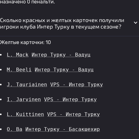
назначено 0 пенальти.
Сколько красных и желтых карточек получили
игроки клуба Интер Турку в текущем сезоне?
Желтые карточки: 10
L. Mack
Интер Турку - Вадуц
M. Beeli
Интер Турку - Вадуц
J. Tauriainen
VPS - Интер Турку
I. Jarvinen
VPS - Интер Турку
L. Kuittinen
VPS - Интер Турку
O. Ba
Интер Турку - Басакшехир