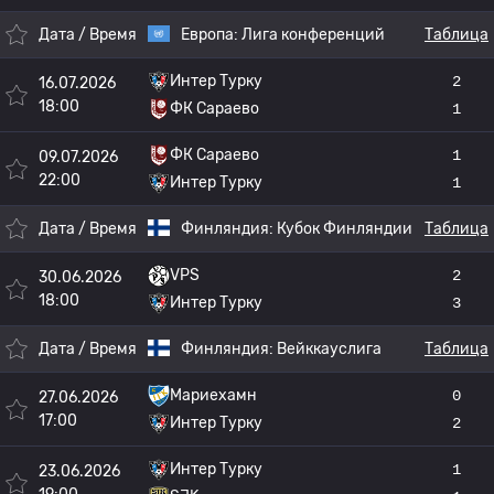
Дата / Время
Европа:
Лига конференций
Таблица
Интер Турку
2
16.07.2026
18:00
ФК Сараево
1
ФК Сараево
1
09.07.2026
22:00
Интер Турку
1
Дата / Время
Финляндия:
Кубок Финляндии
Таблица
VPS
2
30.06.2026
18:00
Интер Турку
3
Дата / Время
Финляндия:
Вейккауслига
Таблица
Мариехамн
0
27.06.2026
17:00
Интер Турку
2
Интер Турку
1
23.06.2026