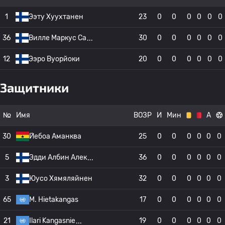
1
Ээту Хуухтанен
23
0
0
0
0
0
0
36
Вилле Маркус Са
30
0
0
0
0
0
0
12
Ээро Вуорйоки
20
0
0
0
0
0
0
Защитники
№
Имя
ВОЗР
И
Мин
А
30
Йебоа Аманква
25
0
0
0
0
0
0
5
Эдди Албин Алек
36
0
0
0
0
0
0
3
Юусо Хямяляйнен
32
0
0
0
0
0
0
65
M. Hietakangas
17
0
0
0
0
0
0
21
Ilari Kangasnie
19
0
0
0
0
0
0