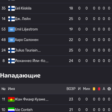
35
Eeli Kiiskila
18
0
0
0
0
0
0
14
Дж. Лейн
25
0
0
0
0
0
0
53
Emil Liljestrom
19
0
0
0
0
0
0
48
Ааро Салонен
22
0
0
0
0
0
0
24
Julius Tauriain
25
0
0
0
0
0
0
8
Йоханнес Йли-Ко
24
0
0
0
0
0
0
Нападающие
№
Имя
ВОЗР
И
Мин
А
11
Жан Фиакр Куаме
23
0
0
0
0
0
0
10
Alie Conteh
21
0
0
0
0
0
0