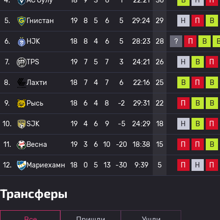
В
Н
П
4.
AC Оулу
18
9
3
6
1
22:21
30
Н
П
В
5.
Гнистан
19
8
5
6
5
29:24
29
?
П
В
6.
HJK
18
8
4
6
5
28:23
28
Н
В
П
7.
TPS
19
7
5
7
3
24:21
26
В
П
В
8.
Лахти
18
7
4
7
6
22:16
25
П
В
В
9.
Рысь
18
6
4
8
-2
29:31
22
Н
В
П
10.
SJK
19
4
6
9
-5
24:29
18
П
П
В
11.
Весна
19
3
6
10
-20
18:38
15
П
Н
П
12.
Мариехамн
18
0
5
13
-30
9:39
5
Трансферы
Все
Пришли
Ушли