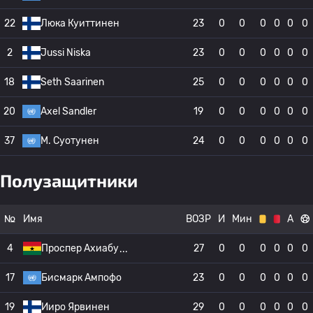
22
Люка Куиттинен
23
0
0
0
0
0
0
2
Jussi Niska
23
0
0
0
0
0
0
18
Seth Saarinen
25
0
0
0
0
0
0
20
Axel Sandler
19
0
0
0
0
0
0
37
М. Суотунен
24
0
0
0
0
0
0
Полузащитники
№
Имя
ВОЗР
И
Мин
А
4
Проспер Ахиабу
27
0
0
0
0
0
0
17
Бисмарк Ампофо
23
0
0
0
0
0
0
19
Ииро Ярвинен
29
0
0
0
0
0
0