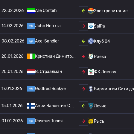
22.02.2026
Alie Conteh
Электропитание
14.02.2026
Juho Heikkila
SalPa
08.02.2026
Axel Sandler
Клуб 04
20.01.2026
Кристиан Димитр
Риека
20.01.2026
B. Страалман
ФК Лиепая
17.01.2026
Godfred Boakye
Бирмингем Сити до 
15.01.2026
Анри Валентин С
Лечче
01.01.2026
Rasmus Tuomi
Рысь