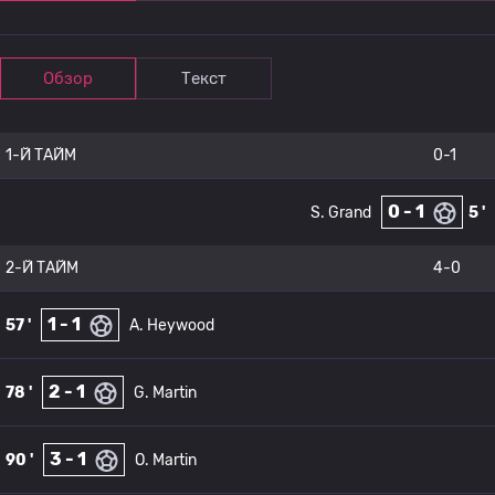
Обзор
Текст
1-Й ТАЙМ
0-1
0 - 1
S. Grand
5 '
2-Й ТАЙМ
4-0
1 - 1
57 '
A. Heywood
2 - 1
78 '
G. Martin
3 - 1
90 '
O. Martin