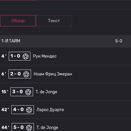
Обзор
Текст
1-Й ТАЙМ
5-0
1 - 0
4 '
Руи Мендес
2 - 0
6 '
Ноам Фриц Эмеран
3 - 0
15 '
T. de Jonge
4 - 0
42 '
Ларос Дуарте
5 - 0
44 '
T. de Jonge