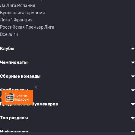
Ла Лига Испания
Бундеслига Германия
Лига 1 Франция
Российская Премьер Лига
Все лиги
Клубы
Чемпионаты
Сборные команды
Футболисты
Получи
подарок!
Предложения букмекеров
Топ разделы
Информация