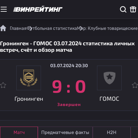
Главная
Футбольная статистика
Мир: Клубные товарищеские
Гронинген - ГОМОС 03.07.2024 статистика личных
встреч, счёт и обзор матча
03.07.2024 20:30
9
:
0
Гронинген
ГОМОС
Завершен
Матч
Предматчевые факты
Н2Н