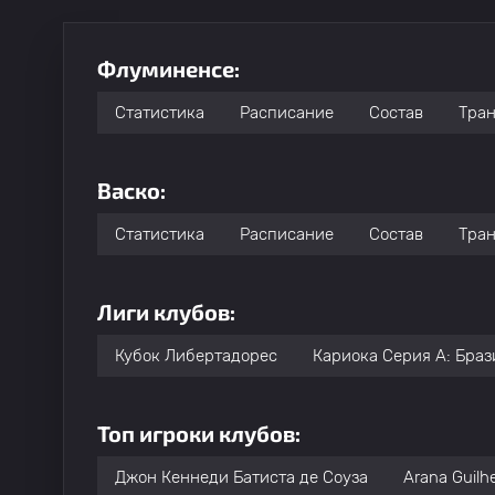
Флуминенсе:
Статистика
Расписание
Состав
Тра
Васко:
Статистика
Расписание
Состав
Тра
Лиги клубов:
Кубок Либертадорес
Кариока Серия А: Браз
Топ игроки клубов:
Джон Кеннеди Батиста де Соуза
Arana Guilh