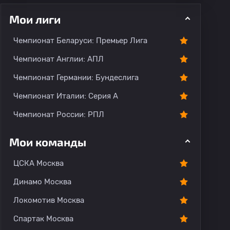
Мои лиги
Чемпионат Беларуси: Премьер Лига
Чемпионат Англии: АПЛ
Чемпионат Германии: Бундеслига
Чемпионат Италии: Серия А
Чемпионат России: РПЛ
Мои команды
ЦСКА Москва
Динамо Москва
Локомотив Москва
Спартак Москва