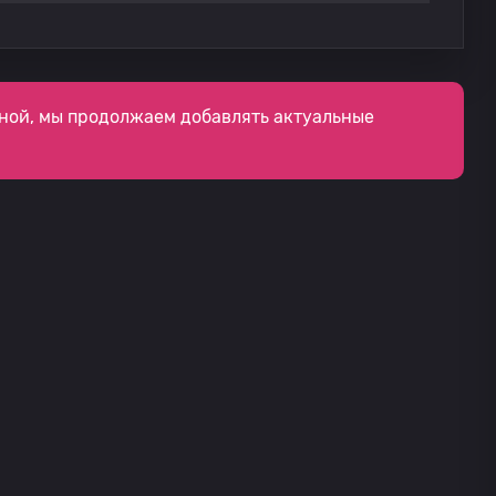
ной, мы продолжаем добавлять актуальные