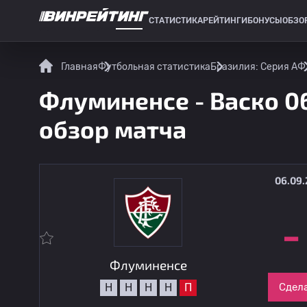
СТАТИСТИКА
РЕЙТИНГИ
БОНУСЫ
ОБЗО
СПОРТИВНАЯ СТАТИСТИКА
Главная
Футбольная статистика
Бразилия: Серия А
Ф
Флуминенсе - Васко 06
обзор матча
06.09.
-
Флуминенсе
Сдела
Н
Н
Н
Н
П