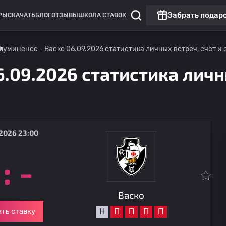
Забрать подар
РЫ
СКАЧАТЬ
БЛОГ
ОТЗЫВЫ
ШКОЛА СТАВОК
луминенсе - Васко 06.09.2026 статистика личных встреч, счёт и 
.09.2026 статистика личны
2026 23:00
:
-
Южноамериканский кубок
Чемпионат
Васко
14.08
01:00
Олимпия
Васко
ть ставку
Н
П
П
П
П