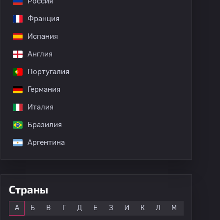
Россия
Франция
Испания
Англия
Португалия
Германия
Италия
Бразилия
Аргентина
Страны
Все
А
Б
В
Г
Д
Е
З
И
К
Л
М
Н
О