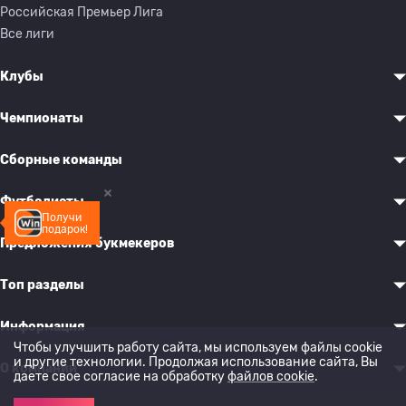
Российская Премьер Лига
Все лиги
Клубы
Чемпионаты
Сборные команды
Футболисты
Получи
подарок!
Предложения букмекеров
Топ разделы
Информация
Чтобы улучшить работу сайта, мы используем файлы cookie
и другие технологии. Продолжая использование сайта, Вы
О компании
даете свое согласие на обработку
файлов cookie
.