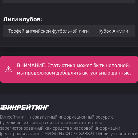
Лиги клубов:
Трофей английской футбольной лиги
Кубок Англии
ВНИМАНИЕ: Статистика может быть неполной,
мы продолжаем добавлять актуальные данные.
Винрейтинг — независимый информационный ресурс о
букмекерских конторах и спортивной статистике,
зарегистрированный как средство массовой информации
(реестровая запись СМИ ЭЛ № ФС 77-83883). Публикует рейтинги