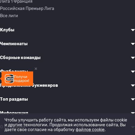
Лига 1 Франция
Российская Премьер Лига
Все лиги
Клубы
Чемпионаты
Сборные команды
Футболисты
Получи
подарок!
Предложения букмекеров
Топ разделы
Информация
Чтобы улучшить работу сайта, мы используем файлы cookie
и другие технологии. Продолжая использование сайта, Вы
О компании
даете свое согласие на обработку
файлов cookie
.