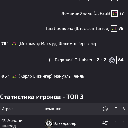
Доминик Хайнц
(J. Pauli)
77 '
Тим Лемперле
(Штеффен Тиггес)
78 '
78 '
(Мохаммад Махмуд)
Филимон Герезгиер
2 - 2
(L. Paqarada)
T. Hubers
84 '
85 '
(Карло Сикингер)
Мануэль Фейль
Статистика игроков - ТОП 3
Игрок
команда
Г
А
Ф. Аслани
45’
1
1
Эльверсберг
вперед