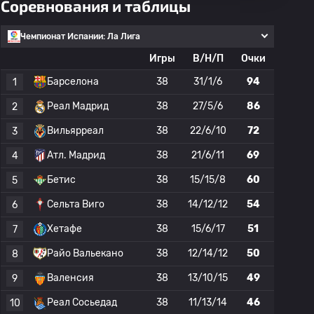
Соревнования и таблицы
Чемпионат Испании: Ла Лига
Игры
В/Н/П
Очки
Барселона
38
31/1/6
94
1
Реал Мадрид
38
27/5/6
86
2
Вильярреал
38
22/6/10
72
3
Атл. Мадрид
38
21/6/11
69
4
Бетис
38
15/15/8
60
5
Сельта Виго
38
14/12/12
54
6
Хетафе
38
15/6/17
51
7
Райо Вальекано
38
12/14/12
50
8
Валенсия
38
13/10/15
49
9
Реал Сосьедад
38
11/13/14
46
10