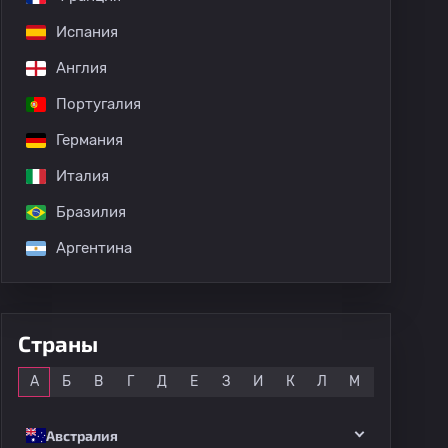
Испания
дных матчей
Англия
Португалия
Германия
Италия
Бразилия
Аргентина
Страны
Все
А
Б
В
Г
Д
Е
З
И
К
Л
М
Н
О
Австралия