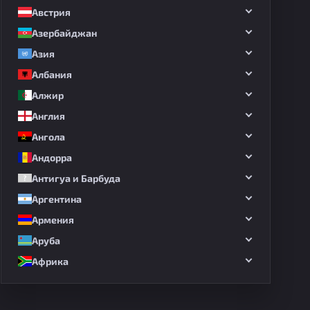
Австрия
Азербайджан
Азия
Албания
Алжир
Англия
Ангола
Андорра
Антигуа и Барбуда
Аргентина
Армения
Аруба
Африка