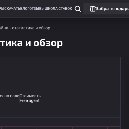
Забрать подар
РЫ
СКАЧАТЬ
БЛОГ
ОТЗЫВЫ
ШКОЛА СТАВОК
йна - статистика и обзор
тика и обзор
я на поле
Стоимость
д
Free agent