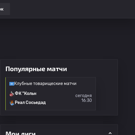
ок
Популярные матчи
Клубные товарищеские матчи
ФК "Кольн
сегодня
16:30
Реал Сосьедад
Мои лиги