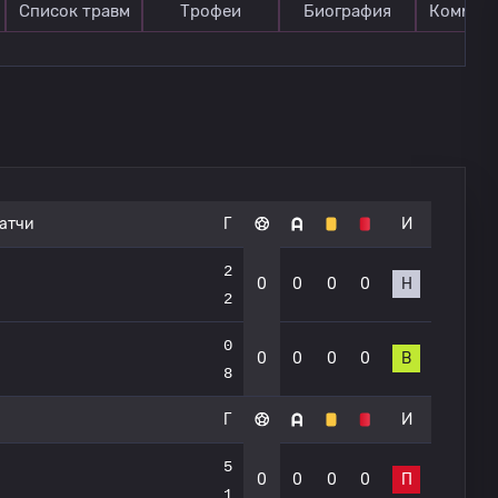
Список травм
Трофеи
Биография
Коммен
атчи
Г
И
2
0
0
0
0
Н
2
0
0
0
0
0
В
8
Г
И
5
0
0
0
0
П
1