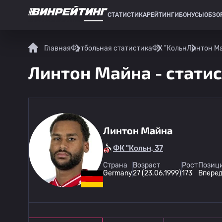
СТАТИСТИКА
РЕЙТИНГИ
БОНУСЫ
ОБЗО
СПОРТИВНАЯ СТАТИСТИКА
Главная
Футбольная статистика
ФК "Кольн
Линтон Ма
Линтон Майна - статис
Линтон Майна
ФК "Кольн, 37
Страна
Возраст
Рост
Позици
Germany
27 (23.06.1999)
173
Впере