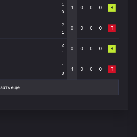
1
1
0
0
0
В
0
2
0
0
0
0
П
1
2
0
0
0
0
В
1
1
1
0
0
0
П
3
зать ещё