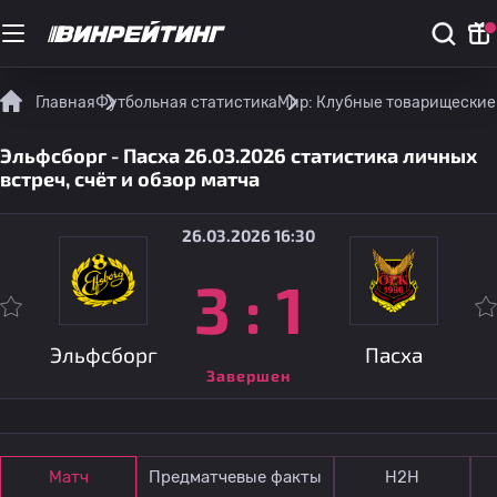
Главная
Футбольная статистика
Мир: Клубные товарищеские
Эльфсборг - Пасха 26.03.2026 статистика личных
встреч, счёт и обзор матча
26.03.2026 16:30
3
:
1
Эльфсборг
Пасха
Завершен
Матч
Предматчевые факты
Н2Н