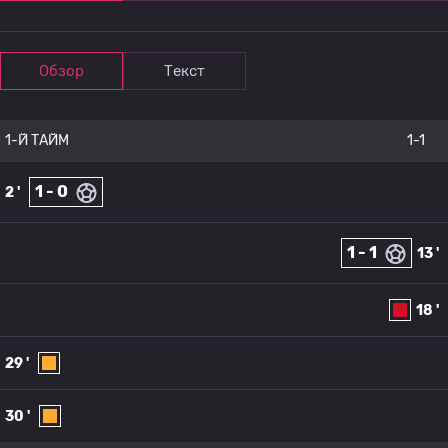
Обзор
Текст
1-Й ТАЙМ
1-1
1 - 0
2 '
1 - 1
13 '
18 '
29 '
30 '