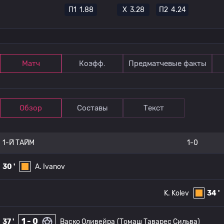
П1
1.88
Х
3.28
П2
4.24
Матч
Коэфф.
Предматчевые факты
Обзор
Составы
Текст
1-Й ТАЙМ
1-0
30 '
A. Ivanov
K. Kolev
34 '
1 - 0
37 '
Васко Оливейра
(Томаш Таварес Сильва)